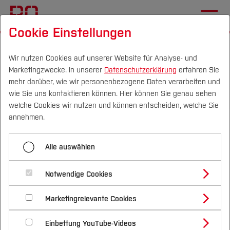
Cookie Einstellungen
Startseite
Fachbereiche
Geodäsie
Kooperationen
Wir nutzen Cookies auf unserer Website für Analyse- und
Marketingzwecke. In unserer
Datenschutzerklärung
erfahren Sie
Menü aufklappen
mehr darüber, wie wir personenbezogene Daten verarbeiten und
wie Sie uns kontaktieren können. Hier können Sie genau sehen
Campus
Personen
DE
|
EN
Quicklinks
welche Cookies wir nutzen und können entscheiden, welche Sie
Übersicht
annehmen.
Studium
Kooperationen des
Aktuelles
Alle auswählen
Fachbereichs
Studienangebote
Studieren im Fachbereich
Forschung & Transfer
Notwendige Cookies
Vor dem Studium
Bachelorstudiengänge
Eine Auswahl unserer
Forschung und Entwicklung
Profil
Nachhaltigkeit
Masterstudiengänge
Marketingrelevante Cookies
Im Studium
Bewerben & Einschreiben
Kooperationspartner
Kooperationen
Beratung & Förderung
Forschungs- und Transferprofil
Schwerpunkte
Nachhaltigkeit studieren
Bewerbungsportal
International
Nach dem Studium
Studienbüros und Prüfungen
Einbettung YouTube-Videos
Schwerpunkte (FuT)
Förderinformation und Antragsberatung