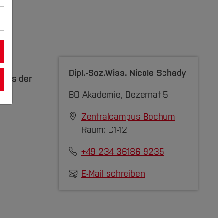
e
Dipl.-Soz.Wiss.
Nicole Schady
okus der
nd
BO Akademie, Dezernat 5
Zentralcampus Bochum
Raum: C1-12
+49 234 36186 9235
E-Mail schreiben