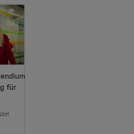
pendium
g für
ützt