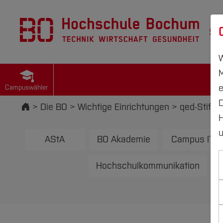
St
W
M
e
Campuswähler
D
Startseite
Die BO
Wichtige Einrichtungen
qed-Stiftu
H
u
AStA
BO Akademie
Campus IT
Hochschulkommunikation