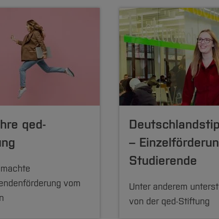
hre qed-
Deutschlandsti
ung
– Einzelförderun
Studierende
emachte
rendenförderung vom
Unter anderem unterst
n
von der qed-Stiftung