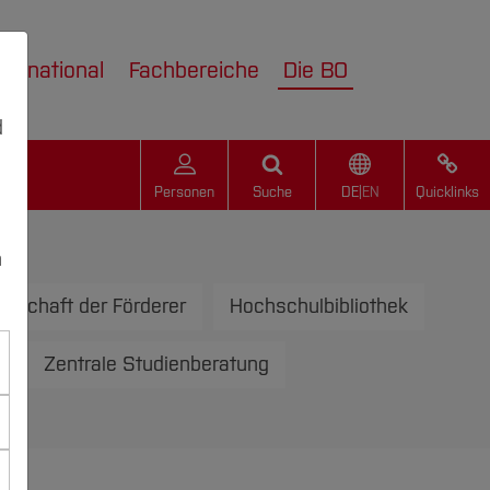
nternational
Fachbereiche
Die BO
d
Personen
Suche
DE
|
EN
Quicklinks
n
llschaft der Förderer
Hochschulbibliothek
Zentrale Studienberatung