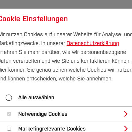
Cookie Einstellungen
udium
Forschung & Transfer
Nachhaltigkeit
I
ir nutzen Cookies auf unserer Website für Analyse- un
arketingzwecke. In unserer
Datenschutzerklärung
rfahren Sie mehr darüber, wie wir personenbezogene
aten verarbeiten und wie Sie uns kontaktieren können.
ng
ier können Sie genau sehen welche Cookies wir nutze
nd können entscheiden, welche Sie annehmen.
Career Service
DigiTeach-Institut
GDF - Gese
Alle auswählen
International Office
Medienzentrum
qed-Stiftung
Notwendige Cookies
Marketingrelevante Cookies