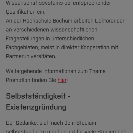
können Sie erste Kontakte zu potenziellen
Wissenschaftssystems bei entsprechender
freiwilliger, zeitlich beschränkter Einsatz
Arbeitgebern knüpfen oder sich einfach über
Qualifikation ein.
Termine und nähere Informationen finden Sie
in einer Institution oder Organisation
Perspektiven des Berufseinstiegs bei
An der Hochschule Bochum arbeiten Doktoranden
hier
!
Trainee-Programme
Unternehmen informieren lassen.
an verschiedenen wissenschaftlichen
eine Art ‚Ausbildung' für
[Inhalt zuklappen]
Fragestellungen in unterschiedlichen
Firmenprofile im Internet:
Hochschulabsolventen, die für etwa ein
Fachgebieten, meist in direkter Kooperation mit
Jahr bestimmte Abteilungen eines
Karriere-Lounge.de
Partneruniversitäten.
Unternehmens durchlaufen
Staufenbiel Institut
Weitergehende Informationen zum Thema
[Inhalt zuklappen]
MONSTER
Promotion finden Sie
hier
!
Karriereführer
Selbstständigkeit -
StepStone
Existenzgründung
Linked in
Der Gedanke, sich nach dem Studium
[Inhalt zuklappen]
selbstständig zu machen, ist für viele Studierende