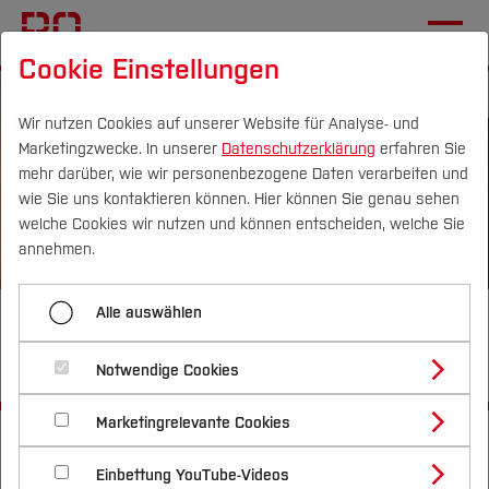
Cookie Einstellungen
Wir nutzen Cookies auf unserer Website für Analyse- und
Marketingzwecke. In unserer
Datenschutzerklärung
erfahren Sie
mehr darüber, wie wir personenbezogene Daten verarbeiten und
wie Sie uns kontaktieren können. Hier können Sie genau sehen
Campus
Personen
DE
|
EN
Quicklinks
welche Cookies wir nutzen und können entscheiden, welche Sie
annehmen.
Studium
Alle auswählen
Karriereplanung und
Studienangebote
Forschung & Transfer
Berufseinstieg
Notwendige Cookies
Vor dem Studium
Bachelorstudiengänge
Profil
Nachhaltigkeit
Masterstudiengänge
Marketingrelevante Cookies
Im Studium
Bewerben & Einschreiben
Startseite
Studium
Nach dem Studium
Beratung & Förderung
Forschungs- und Transferprofil
Schwerpunkte
Nachhaltigkeit studieren
Bewerbungsportal
Karriereplanung & Berufseinstieg
International
Nach dem Studium
Studienbüros und Prüfungen
Einbettung YouTube-Videos
Schwerpunkte (FuT)
Förderinformation und Antragsberatung