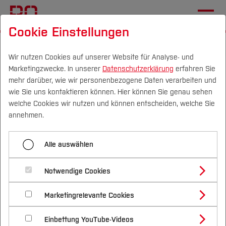
Cookie Einstellungen
Startseite
Wir nutzen Cookies auf unserer Website für Analyse- und
Marketingzwecke. In unserer
Datenschutzerklärung
erfahren Sie
Projekt WOTUM in
mehr darüber, wie wir personenbezogene Daten verarbeiten und
"Forschung & Lehre"
wie Sie uns kontaktieren können. Hier können Sie genau sehen
Campus
Personen
DE
|
EN
Quicklinks
welche Cookies wir nutzen und können entscheiden, welche Sie
annehmen.
02.04.2026
Studium
Wie individuell kann Lehre sein?
Alle auswählen
Studienangebote
Forschung & Transfer
Notwendige Cookies
Vor dem Studium
Bachelorstudiengänge
Profil
Nachhaltigkeit
Masterstudiengänge
Marketingrelevante Cookies
Im Studium
Bewerben & Einschreiben
Beratung & Förderung
Forschungs- und Transferprofil
Schwerpunkte
Nachhaltigkeit studieren
Bewerbungsportal
International
Nach dem Studium
Studienbüros und Prüfungen
Einbettung YouTube-Videos
Schwerpunkte (FuT)
Förderinformation und Antragsberatung