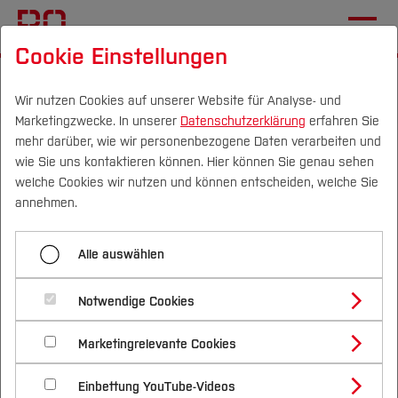
Cookie Einstellungen
Startseite
Die BO
Wichtige Einrichtungen
Campus IT
Anleitungen
Wir nutzen Cookies auf unserer Website für Analyse- und
Marketingzwecke. In unserer
Datenschutzerklärung
erfahren Sie
mehr darüber, wie wir personenbezogene Daten verarbeiten und
wie Sie uns kontaktieren können. Hier können Sie genau sehen
Campus
Personen
DE
|
EN
Quicklinks
welche Cookies wir nutzen und können entscheiden, welche Sie
GAST-WLAN am Standort Bochum
annehmen.
Studium
Das GAST-WLAN (SSID:
HSBO_Gast
) steht allen
Alle auswählen
Gästen der Hochschule Bochum am Standort
Studienangebote
Forschung & Transfer
Bochum zum temporären Zugriff auf das Internet
Notwendige Cookies
Vor dem Studium
Bachelorstudiengänge
zur Verfügung. Die Freischaltung ist für 24h gültig.
Profil
Nachhaltigkeit
Masterstudiengänge
Marketingrelevante Cookies
Im Studium
Bewerben & Einschreiben
Beratung & Förderung
Forschungs- und Transferprofil
Anleitungen:
Schwerpunkte
Nachhaltigkeit studieren
Bewerbungsportal
International
Nach dem Studium
Studienbüros und Prüfungen
Einbettung YouTube-Videos
Schwerpunkte (FuT)
Förderinformation und Antragsberatung