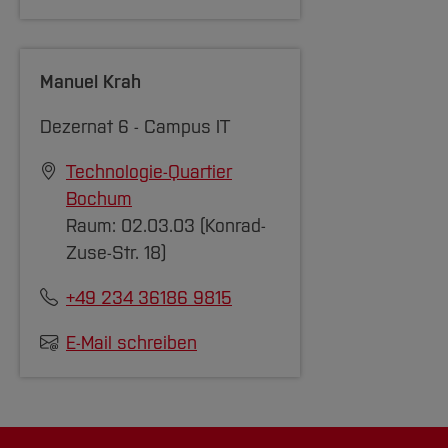
Team und Labore
Amtliche Bekanntmachungen
Studiengänge
Forschung und Projekte
Familiengerechte Hochschule
Aktuelles
Hochschulbibliothek
Arbeiten im FB G
Notfall-Infos
Studieninteressierte
International
Gleichstellung
Studium
Hochschulkommunikation
BO Shop
Team
Diskriminierungsfreie Hochschule
Manuel Krah
Fachgruppen
International Office
Service
Vertretungen
Forschung und Entwicklung
Medienzentrum
Dezernat 6 - Campus IT
Wahlen
International
qed-Stiftung
Technologie-Quartier
Team
Zentrale Studienberatung
Bochum
Service
Raum: 02.03.03 (Konrad-
Zuse-Str. 18)
+49 234 36186 9815
E-Mail schreiben