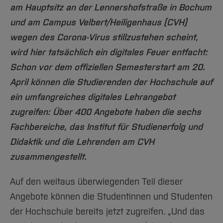
Team und Labore
Amtliche Bekanntmachungen
Studiengänge
Forschung und Projekte
Familiengerechte Hochschule
Aktuelles
am Hauptsitz an der Lennershofstraße in Bochum
Hochschulbibliothek
Arbeiten im FB G
Notfall-Infos
Studieninteressierte
International
und am Campus Velbert/Heiligenhaus (CVH)
Gleichstellung
Studium
Hochschulkommunikation
wegen des Corona-Virus stillzustehen scheint,
BO Shop
Team
Diskriminierungsfreie Hochschule
Fachgruppen
International Office
wird hier tatsächlich ein digitales Feuer entfacht:
Service
Vertretungen
Forschung und Entwicklung
Medienzentrum
Schon vor dem offiziellen Semesterstart am 20.
Wahlen
International
qed-Stiftung
April können die Studierenden der Hochschule auf
Team
Zentrale Studienberatung
ein umfangreiches digitales Lehrangebot
Service
zugreifen: Über 400 Angebote haben die sechs
Fachbereiche, das Institut für Studienerfolg und
Didaktik und die Lehrenden am CVH
zusammengestellt.
Auf den weitaus überwiegenden Teil dieser
Angebote können die Studentinnen und Studenten
der Hochschule bereits jetzt zugreifen. „Und das