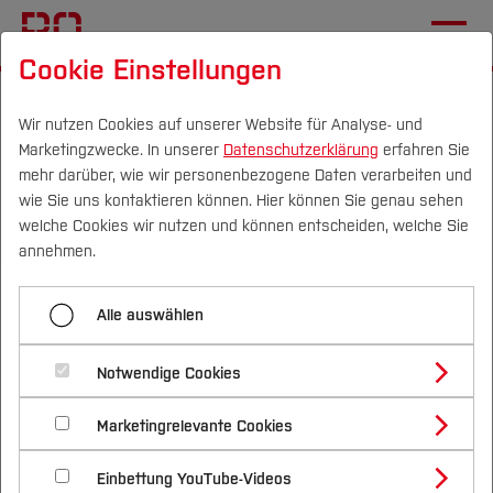
Cookie Einstellungen
Startseite
Die BO
Wichtige Einrichtungen
Hochschulkommunikation
Pressemitteilungen
Wir nutzen Cookies auf unserer Website für Analyse- und
Marketingzwecke. In unserer
Datenschutzerklärung
erfahren Sie
mehr darüber, wie wir personenbezogene Daten verarbeiten und
wie Sie uns kontaktieren können. Hier können Sie genau sehen
Menü aufklappen
Campus
Personen
DE
|
EN
Quicklinks
welche Cookies wir nutzen und können entscheiden, welche Sie
annehmen.
Übersicht
Studium
Digitales Feuer erhellt die
Alle auswählen
2025
Studienangebote
Forschung & Transfer
Hochschullehre
2024
Notwendige Cookies
Vor dem Studium
Bachelorstudiengänge
Profil
Nachhaltigkeit
02.04.2020
Masterstudiengänge
2023
Marketingrelevante Cookies
Im Studium
Bewerben & Einschreiben
Beratung & Förderung
Forschungs- und Transferprofil
Schwerpunkte
Nachhaltigkeit studieren
Bewerbungsportal
International
Nach dem Studium
Studienbüros und Prüfungen
2022
Hochschule Bochum bietet bereits
Einbettung YouTube-Videos
Schwerpunkte (FuT)
Förderinformation und Antragsberatung