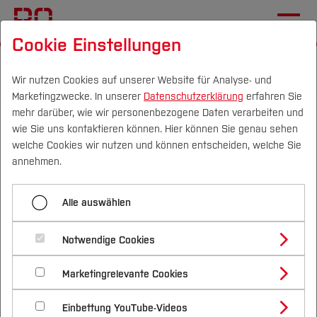
Cookie Einstellungen
Startseite
Die BO
Wichtige Einrichtungen
Hochschulkommunikation
Pressemitteilungen
Wir nutzen Cookies auf unserer Website für Analyse- und
Marketingzwecke. In unserer
Datenschutzerklärung
erfahren Sie
mehr darüber, wie wir personenbezogene Daten verarbeiten und
Studienstart für zukünftige
wie Sie uns kontaktieren können. Hier können Sie genau sehen
Master -
Campus
Personen
DE
|
EN
Quicklinks
welche Cookies wir nutzen und können entscheiden, welche Sie
annehmen.
Hochschulpräsident Prof.
Studium
Dr. Jürgen Bock begrüßte
Alle auswählen
persönlich die neuen
Studienangebote
Forschung & Transfer
Notwendige Cookies
Masterstudierenden
Vor dem Studium
Bachelorstudiengänge
Profil
Nachhaltigkeit
Masterstudiengänge
Marketingrelevante Cookies
Im Studium
Bewerben & Einschreiben
[06.04.18]
Beratung & Förderung
Forschungs- und Transferprofil
Schwerpunkte
Nachhaltigkeit studieren
Bewerbungsportal
International
Nach dem Studium
Studienbüros und Prüfungen
Einbettung YouTube-Videos
Schwerpunkte (FuT)
Förderinformation und Antragsberatung