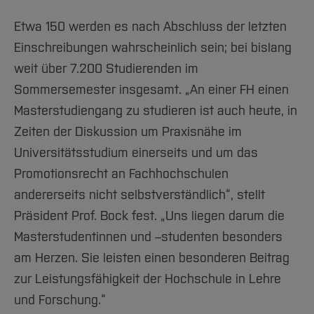
Team und Labore
Amtliche Bekanntmachungen
Studiengänge
Forschung und Projekte
Familiengerechte Hochschule
Aktuelles
Hochschulbibliothek
Arbeiten im FB G
Etwa 150 werden es nach Abschluss der letzten
Notfall-Infos
Studieninteressierte
International
Gleichstellung
Studium
Hochschulkommunikation
Einschreibungen wahrscheinlich sein; bei bislang
BO Shop
Team
Diskriminierungsfreie Hochschule
Fachgruppen
International Office
weit über 7.200 Studierenden im
Service
Vertretungen
Forschung und Entwicklung
Medienzentrum
Sommersemester insgesamt. „An einer FH einen
Wahlen
International
qed-Stiftung
Masterstudiengang zu studieren ist auch heute, in
Team
Zeiten der Diskussion um Praxisnähe im
Zentrale Studienberatung
Universitätsstudium einerseits und um das
Service
Promotionsrecht an Fachhochschulen
andererseits nicht selbstverständlich“, stellt
Präsident Prof. Bock fest. „Uns liegen darum die
Masterstudentinnen und –studenten besonders
am Herzen. Sie leisten einen besonderen Beitrag
zur Leistungsfähigkeit der Hochschule in Lehre
und Forschung.“