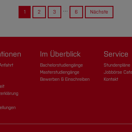
…
1
2
3
6
Nächste
ationen
Im Überblick
Service
Anfahrt
Bachelorstudiengänge
Stundenpläne
Masterstudiengänge
Jobbörse Cata
Bewerben & Einschreiben
Kontakt
eit
erklärung
ellungen