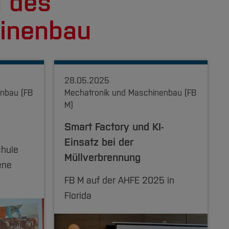
n des
hinenbau
28.05.2025
nbau (FB
Mechatronik und Maschinenbau (FB
M)
Smart Factory und KI-
Einsatz bei der
chule
Müllverbrennung
ene
FB M auf der AHFE 2025 in
Florida