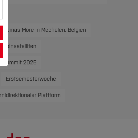
 Thomas More in Mechelen, Belgien
leinsatelliten
uhrSummit 2025
Erstsemesterwoche
idirektionaler Plattform