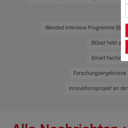
Blended Intensive Programme (BIP) 
BOsat hebt ab: 
Smart Factory 
Forschungsergebnisse im
Innovationsprojekt an de