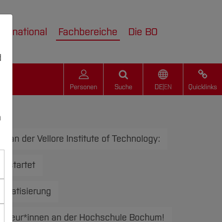
nternational
Fachbereiche
Die BO
d
Personen
Suche
DE
|
EN
Quicklinks
n
r an der Vellore Institute of Technology:
n startet
tomatisierung
mateur*innen an der Hochschule Bochum!