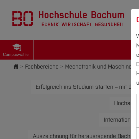
St
W
M
e
Campuswähler
D
Startseite
Fachbereiche
Mechatronik und Maschinenb
H
u
Erfolgreich ins Studium starten – mit dei
Hochschul
International
Auszeichnung für herausragende Bachelora