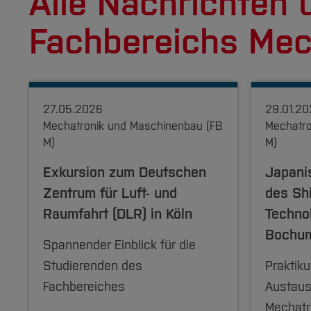
Alle Nachrichten 
Fachbereichs Mec
27.05.2026
29.01.2
Mechatronik und Maschinenbau (FB
Mechatro
M)
M)
Exkursion zum Deutschen
Japani
Zentrum für Luft- und
des Shi
Raumfahrt (DLR) in Köln
Techno
Bochu
Spannender Einblick für die
Studierenden des
Praktik
Fachbereiches
Austaus
Mechatr