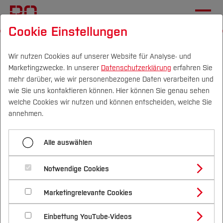
Cookie Einstellungen
Startseite
Fachbereiche
Mechatronik und Maschinenbau
Team
Team
Wir nutzen Cookies auf unserer Website für Analyse- und
Marketingzwecke. In unserer
Datenschutzerklärung
erfahren Sie
mehr darüber, wie wir personenbezogene Daten verarbeiten und
Daniel Altegoer, M.Sc.
wie Sie uns kontaktieren können. Hier können Sie genau sehen
Campus
Personen
DE
|
EN
Quicklinks
welche Cookies wir nutzen und können entscheiden, welche Sie
Lehr-/Fachgebiet:
annehmen.
Studium
CFD-Simulation
Alle auswählen
Studienangebote
Strömungsmechanik
Forschung & Transfer
Notwendige Cookies
Vor dem Studium
Bachelorstudiengänge
Lebenslauf
Profil
Nachhaltigkeit
Masterstudiengänge
Marketingrelevante Cookies
Im Studium
Bewerben & Einschreiben
Beratung & Förderung
Forschungs- und Transferprofil
Schwerpunkte
Nachhaltigkeit studieren
Bewerbungsportal
International
Seit 2016
Nach dem Studium
Studienbüros und Prüfungen
Einbettung YouTube-Videos
Schwerpunkte (FuT)
Förderinformation und Antragsberatung