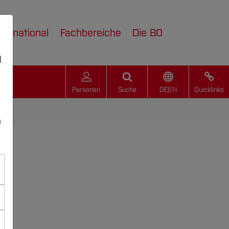
nternational
Fachbereiche
Die BO
d
Personen
Suche
DE
|
EN
Quicklinks
n