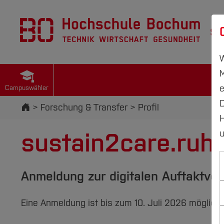
St
W
M
e
Campuswähler
D
Startseite
Forschung & Transfer
Profil
H
sustain2care.ruhr
u
Anmeldung zur digitalen Auftaktver
Eine Anmeldung ist bis zum 10. Juli 2026 möglich.