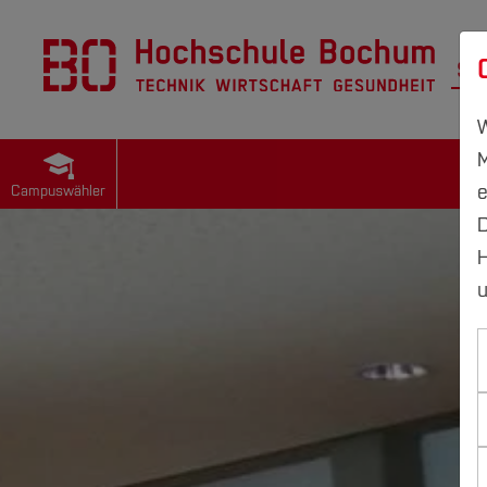
St
W
M
e
Campuswähler
D
H
u