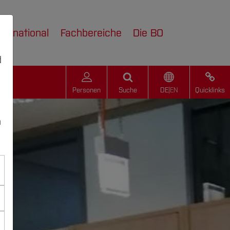
nternational
Fachbereiche
Die BO
d
Personen
Suche
DE
|
EN
Quicklinks
n