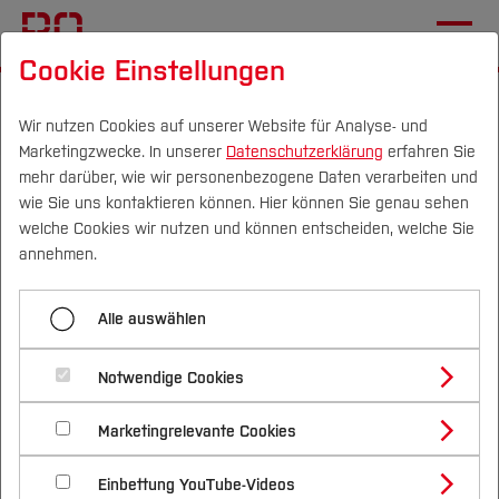
Cookie Einstellungen
Startseite
Studium
Vor dem Studium
Studienorientierung
Wir nutzen Cookies auf unserer Website für Analyse- und
Marketingzwecke. In unserer
Datenschutzerklärung
erfahren Sie
mehr darüber, wie wir personenbezogene Daten verarbeiten und
Vielen Dank für Ihr Feedback!
wie Sie uns kontaktieren können. Hier können Sie genau sehen
Campus
Personen
DE
|
EN
Quicklinks
welche Cookies wir nutzen und können entscheiden, welche Sie
annehmen.
Studium
Alle auswählen
Studienangebote
Forschung & Transfer
Notwendige Cookies
Vor dem Studium
Bachelorstudiengänge
Profil
Nachhaltigkeit
Masterstudiengänge
Marketingrelevante Cookies
Im Studium
Bewerben & Einschreiben
Beratung & Förderung
Forschungs- und Transferprofil
Schwerpunkte
Nachhaltigkeit studieren
Bewerbungsportal
International
Nach dem Studium
Studienbüros und Prüfungen
Einbettung YouTube-Videos
Schwerpunkte (FuT)
Förderinformation und Antragsberatung