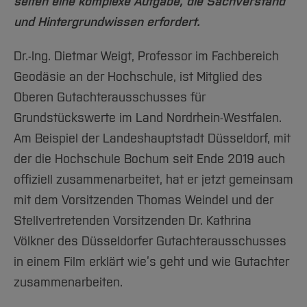
Team und Labore
selten eine komplexe Aufgabe, die Sachverstand
Amtliche Bekanntmachungen
Studiengänge
Forschung und Projekte
Familiengerechte Hochschule
Aktuelles
Hochschulbibliothek
und Hintergrundwissen erfordert.
Arbeiten im FB G
Notfall-Infos
Studieninteressierte
International
Gleichstellung
Studium
Hochschulkommunikation
BO Shop
Team
Diskriminierungsfreie Hochschule
Dr.-Ing. Dietmar Weigt, Professor im Fachbereich
Fachgruppen
International Office
Geodäsie an der Hochschule, ist Mitglied des
Service
Vertretungen
Forschung und Entwicklung
Medienzentrum
Oberen Gutachterausschusses für
Wahlen
International
qed-Stiftung
Grundstückswerte im Land Nordrhein-Westfalen.
Team
Zentrale Studienberatung
Am Beispiel der Landeshauptstadt Düsseldorf, mit
Service
der die Hochschule Bochum seit Ende 2019 auch
offiziell zusammenarbeitet, hat er jetzt gemeinsam
mit dem Vorsitzenden Thomas Weindel und der
Stellvertretenden Vorsitzenden Dr. Kathrina
Völkner des Düsseldorfer Gutachterausschusses
in einem Film erklärt wie’s geht und wie Gutachter
zusammenarbeiten.