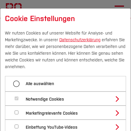
Cookie Einstellungen
Startseite
Wir nutzen Cookies auf unserer Website für Analyse- und
Marketingzwecke. In unserer
Datenschutzerklärung
erfahren Sie
Film weist Wege zum
mehr darüber, wie wir personenbezogene Daten verarbeiten und
Immobilienwert in NRW
wie Sie uns kontaktieren können. Hier können Sie genau sehen
Campus
Personen
DE
|
EN
Quicklinks
welche Cookies wir nutzen und können entscheiden, welche Sie
annehmen.
16.11.2020
Studium
Experte der Hochschule Bochum
Alle auswählen
Studienangebote
Forschung & Transfer
klärt mit YouTube-Video am
Notwendige Cookies
Vor dem Studium
Bachelorstudiengänge
Profil
Beispiel Düsseldorf auf
Nachhaltigkeit
Masterstudiengänge
Marketingrelevante Cookies
Im Studium
Bewerben & Einschreiben
Beratung & Förderung
Forschungs- und Transferprofil
Schwerpunkte
Nachhaltigkeit studieren
Bewerbungsportal
International
Nach dem Studium
Studienbüros und Prüfungen
Einbettung YouTube-Videos
Schwerpunkte (FuT)
Förderinformation und Antragsberatung