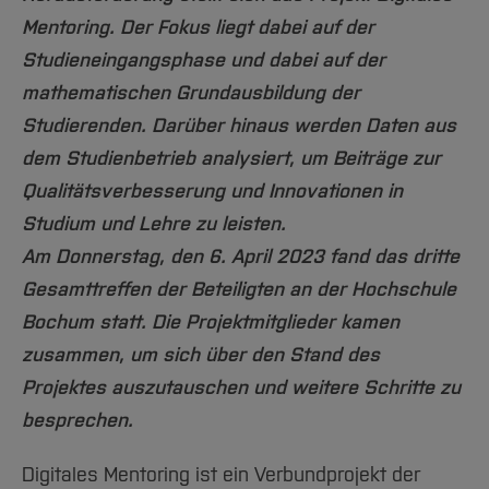
Team und Labore
Amtliche Bekanntmachungen
Studiengänge
Forschung und Projekte
Familiengerechte Hochschule
Aktuelles
Hochschulbibliothek
Mentoring. Der Fokus liegt dabei auf der
Arbeiten im FB G
Notfall-Infos
Studieninteressierte
International
Gleichstellung
Studium
Hochschulkommunikation
Studieneingangsphase und dabei auf der
BO Shop
Team
Diskriminierungsfreie Hochschule
Fachgruppen
mathematischen Grundausbildung der
International Office
Service
Vertretungen
Studierenden. Darüber hinaus werden Daten aus
Forschung und Entwicklung
Medienzentrum
dem Studienbetrieb analysiert, um Beiträge zur
Wahlen
International
qed-Stiftung
Qualitätsverbesserung und Innovationen in
Team
Zentrale Studienberatung
Studium und Lehre zu leisten.
Service
Am Donnerstag, den 6. April 2023 fand das dritte
Gesamttreffen der Beteiligten an der Hochschule
Bochum statt. Die Projektmitglieder kamen
zusammen, um sich über den Stand des
Projektes auszutauschen und weitere Schritte zu
besprechen.
Digitales Mentoring ist ein Verbundprojekt der