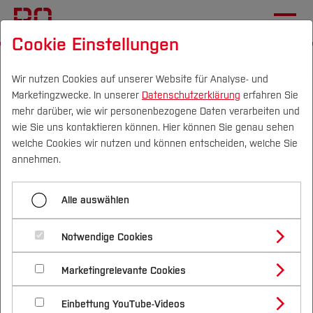
Cookie Einstellungen
Startseite
Wir nutzen Cookies auf unserer Website für Analyse- und
Marketingzwecke. In unserer
Datenschutzerklärung
erfahren Sie
Produktiver Austausch
mehr darüber, wie wir personenbezogene Daten verarbeiten und
über Digitales Mentoring
wie Sie uns kontaktieren können. Hier können Sie genau sehen
Campus
Personen
DE
|
EN
Quicklinks
welche Cookies wir nutzen und können entscheiden, welche Sie
annehmen.
20.04.2023
Forschung
Studium
Drittes Gesamttreffen der
Alle auswählen
Studienangebote
Forschung & Transfer
Beteiligten des Hochschulverbund-
Notwendige Cookies
Vor dem Studium
Bachelorstudiengänge
Profil
Projektes erfolgreich
Nachhaltigkeit
Masterstudiengänge
Marketingrelevante Cookies
Im Studium
Bewerben & Einschreiben
Beratung & Förderung
Forschungs- und Transferprofil
Schwerpunkte
Nachhaltigkeit studieren
Bewerbungsportal
International
Nach dem Studium
Studienbüros und Prüfungen
Einbettung YouTube-Videos
Schwerpunkte (FuT)
Förderinformation und Antragsberatung