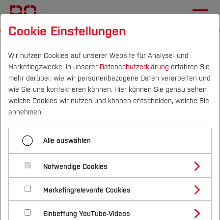
Cookie Einstellungen
Startseite
Wir nutzen Cookies auf unserer Website für Analyse- und
Marketingzwecke. In unserer
Datenschutzerklärung
erfahren Sie
Aufnahme im
mehr darüber, wie wir personenbezogene Daten verarbeiten und
Promotionskolleg NRW
wie Sie uns kontaktieren können. Hier können Sie genau sehen
Campus
Personen
DE
|
EN
Quicklinks
welche Cookies wir nutzen und können entscheiden, welche Sie
annehmen.
30.05.2025
Bau- und Umweltingenieurwesen (FB
Studium
B)
Alle auswählen
Studienangebote
Forschung & Transfer
Prof. Albert als professorales
Notwendige Cookies
Vor dem Studium
Bachelorstudiengänge
Mitglied des Promotionskollegs
Profil
Nachhaltigkeit
Masterstudiengänge
Marketingrelevante Cookies
Im Studium
Bewerben & Einschreiben
NRW aufgenommen
Beratung & Förderung
Forschungs- und Transferprofil
Schwerpunkte
Nachhaltigkeit studieren
Bewerbungsportal
International
Nach dem Studium
Studienbüros und Prüfungen
Einbettung YouTube-Videos
Schwerpunkte (FuT)
Förderinformation und Antragsberatung