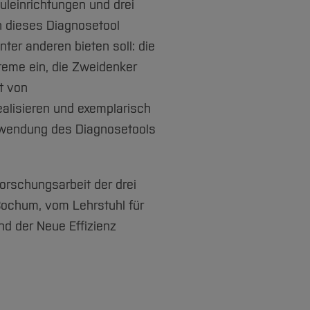
leinrichtungen und drei
n dieses Diagnosetool
nter anderen bieten soll: die
teme ein, die Zweidenker
it von
ealisieren und exemplarisch
Anwendung des Diagnosetools
Forschungsarbeit der drei
 Bochum, vom Lehrstuhl für
nd der Neue Effizienz