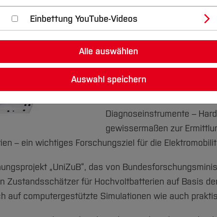
Einbettung YouTube-Videos
Für Elektroautos sind ihre H
entscheidende Komponente 
Alle auswählen
Gesamtzustand des Fahrzeug
Lebensdauer des Akkusyste
Auswahl speichern
wichtige Informationen zur W
Sicherheit eines solchen Au
Diagnoseinstrumente – Hard
gewissermaßen zur Ermittlun
ien – ein wichtiges Forschungsziel für die Elektromobilit
hungsprojekt „UniZuB“, das von Bundesforschungsminist
n Zustandsschätzer für Hochvoltbatterien auf Basis der 
ich auf computergestützte Simulationen wie auch prakti