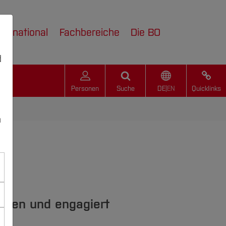
nternational
Fachbereiche
Die BO
d
Personen
Suche
DE
|
EN
Quicklinks
n
esen und engagiert