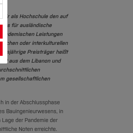
 wir als Hochschule den auf
reis für ausländische
 akademischen Leistungen
lichen oder interkulturellen
esjährige Preisträger heißt
mt aus dem Libanon und
rchschnittlichen
m gesellschaftlichen
ch in der Abschlussphase
es Bauingenieurwesens, in
n Lage der Pandemie der
ttliche Noten erreichte.