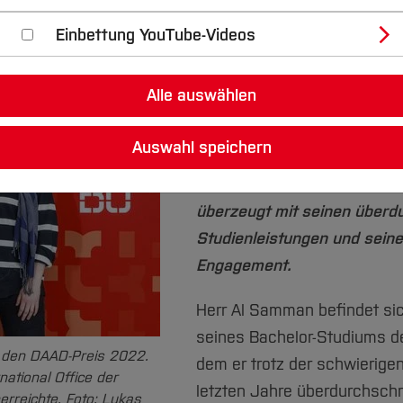
Einbettung YouTube-Videos
Auch in diesem Jahr durften
1.000 Euro dotierten DAAD-P
Alle auswählen
Studierende mit sehr guten
und besonderem gesellschaft
Auswahl speichern
Engagement vergeben. Der di
Mohammad Al Samman, kom
überzeugt mit seinen überdu
Studienleistungen und seine
Engagement.
Herr Al Samman befindet si
seines Bachelor-Studiums d
den DAAD-Preis 2022.
dem er trotz der schwierige
national Office der
letzten Jahre überdurchschni
rreichte. Foto: Lukas