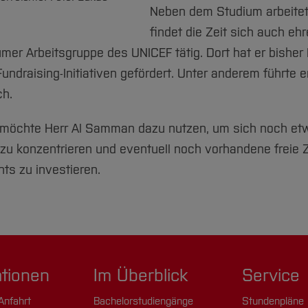
Neben dem Studium arbeitet
findet die Zeit sich auch eh
umer Arbeitsgruppe des UNICEF tätig. Dort hat er bisher 
undraising-Initiativen gefördert. Unter anderem führte
ch.
möchte Herr Al Samman dazu nutzen, um sich noch etw
u konzentrieren und eventuell noch vorhandene freie Z
ts zu investieren.
ationen
Im Überblick
Service
Anfahrt
Bachelorstudiengänge
Stundenpläne