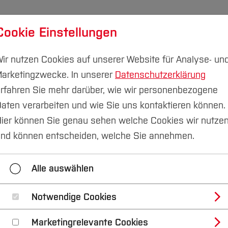
Cookie Einstellungen
udium
Forschung & Transfer
Nachhaltigkeit
I
ir nutzen Cookies auf unserer Website für Analyse- un
arketingzwecke. In unserer
Datenschutzerklärung
rfahren Sie mehr darüber, wie wir personenbezogene
aten verarbeiten und wie Sie uns kontaktieren können.
ier können Sie genau sehen welche Cookies wir nutze
is 2022 vergeben
nd können entscheiden, welche Sie annehmen.
Alle auswählen
ce
Notwendige Cookies
ad Al Samman studiert Bauingenieurw
Marketingrelevante Cookies