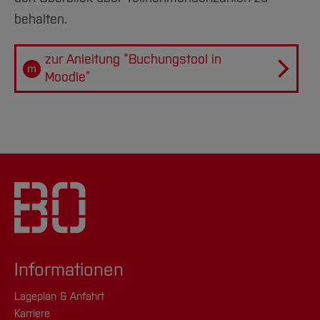
Team und Labore
Amtliche Bekanntmachungen
Studiengänge
Forschung und Projekte
Familiengerechte Hochschule
Aktuelles
Hochschulbibliothek
behalten.
Arbeiten im FB G
Notfall-Infos
Studieninteressierte
International
Gleichstellung
Studium
Hochschulkommunikation
BO Shop
Team
Diskriminierungsfreie Hochschule
zur Anleitung “Buchungstool in
Fachgruppen
International Office
Moodle”
Service
Vertretungen
Forschung und Entwicklung
Medienzentrum
Wahlen
International
qed-Stiftung
Team
Zentrale Studienberatung
Service
Informationen
Lageplan & Anfahrt
Karriere