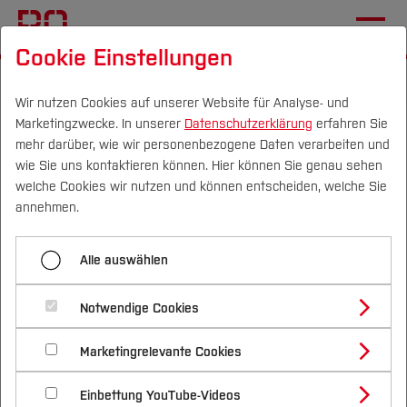
Cookie Einstellungen
Startseite
Wir nutzen Cookies auf unserer Website für Analyse- und
Marketingzwecke. In unserer
Datenschutzerklärung
erfahren Sie
71 Tage bis zur Betonkanu-
mehr darüber, wie wir personenbezogene Daten verarbeiten und
Regatta: Herstellung des
wie Sie uns kontaktieren können. Hier können Sie genau sehen
Campus
Personen
DE
|
EN
Quicklinks
welche Cookies wir nutzen und können entscheiden, welche Sie
Betonkanus
annehmen.
Studium
09.04.2026
Alle auswählen
Studienangebote
Forschung & Transfer
Das erste Kanu wurde gespachtelt
Notwendige Cookies
Vor dem Studium
Bachelorstudiengänge
Profil
Nachhaltigkeit
Masterstudiengänge
Marketingrelevante Cookies
Im Studium
Bewerben & Einschreiben
Beratung & Förderung
Forschungs- und Transferprofil
Schwerpunkte
Nachhaltigkeit studieren
Bewerbungsportal
International
Nach dem Studium
Studienbüros und Prüfungen
Einbettung YouTube-Videos
Schwerpunkte (FuT)
Förderinformation und Antragsberatung