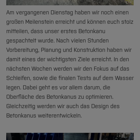
Team und Labore
Amtliche Bekanntmachungen
Studiengänge
Forschung und Projekte
Familiengerechte Hochschule
Aktuelles
Hochschulbibliothek
Arbeiten im FB G
Am vergangenen Dienstag haben wir noch einen
Notfall-Infos
Studieninteressierte
International
Gleichstellung
Studium
Hochschulkommunikation
großen Meilenstein erreicht und können euch stolz
BO Shop
Team
Diskriminierungsfreie Hochschule
Fachgruppen
International Office
mitteilen, dass unser erstes Betonkanu
Service
Vertretungen
Forschung und Entwicklung
Medienzentrum
gespachtelt wurde. Nach vielen Stunden
Wahlen
International
qed-Stiftung
Vorbereitung, Planung und Konstruktion haben wir
Team
Zentrale Studienberatung
damit eines der wichtigsten Ziele erreicht. In den
Service
nächsten Wochen werden wir den Fokus auf das
Schleifen, sowie die finalen Tests auf dem Wasser
legen. Dabei geht es vor allem darum, die
Oberfläche des Betonkanus zu optimieren.
Gleichzeitig werden wir auch das Design des
Betonkanus weiterentwickeln.