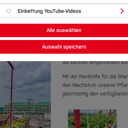
angenbohnen auf unserer Rooftop Far
Einbettung YouTube-Videos
Wir freuen uns, euch ein s
unserer Rooftop Farm an de
Alle auswählen
zu können! Für unsere Stan
spezielle Rankhilfe gebaut. 
Auswahl speichern
Strukturen sind mit Schnüre
die Bohnen emporranken kö
Mit der Rankhilfe für die St
das Wachstum unserer Pfla
gleichzeitig den verfügbare