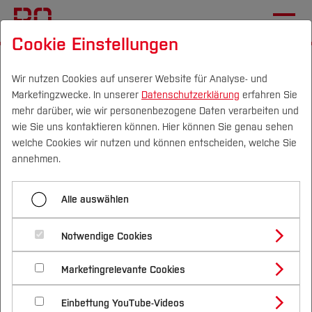
Cookie Einstellungen
Startseite
Wir nutzen Cookies auf unserer Website für Analyse- und
Marketingzwecke. In unserer
Datenschutzerklärung
erfahren Sie
Konferenzband der
mehr darüber, wie wir personenbezogene Daten verarbeiten und
internationalen Robotik-
wie Sie uns kontaktieren können. Hier können Sie genau sehen
Campus
Personen
DE
|
EN
Quicklinks
welche Cookies wir nutzen und können entscheiden, welche Sie
Konferenz veröffentlicht
annehmen.
Studium
04.09.2024
Forschung, Mechatronik und
Alle auswählen
Maschinenbau (FB M)
Studienangebote
Forschung & Transfer
Notwendige Cookies
Vor dem Studium
Bachelorstudiengänge
Forschung auf internationalem
Profil
Nachhaltigkeit
Masterstudiengänge
Marketingrelevante Cookies
Im Studium
Bewerben & Einschreiben
Niveau: Hochschule Bochum leitete
Beratung & Förderung
Forschungs- und Transferprofil
Schwerpunkte
Nachhaltigkeit studieren
Bewerbungsportal
International
Nach dem Studium
Studienbüros und Prüfungen
RIACT 2023
Einbettung YouTube-Videos
Schwerpunkte (FuT)
Förderinformation und Antragsberatung