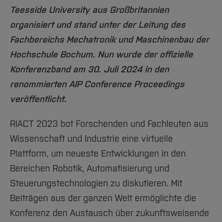
Team und Labore
Amtliche Bekanntmachungen
Studiengänge
Forschung und Projekte
Familiengerechte Hochschule
Aktuelles
Hochschulbibliothek
Teesside University aus Großbritannien
Arbeiten im FB G
Notfall-Infos
Studieninteressierte
International
Gleichstellung
Studium
organisiert und stand unter der Leitung des
Hochschulkommunikation
BO Shop
Team
Fachbereichs Mechatronik und Maschinenbau der
Diskriminierungsfreie Hochschule
Fachgruppen
International Office
Hochschule Bochum. Nun wurde der offizielle
Service
Vertretungen
Forschung und Entwicklung
Medienzentrum
Konferenzband am 30. Juli 2024 in den
Wahlen
International
qed-Stiftung
renommierten AIP Conference Proceedings
Team
Zentrale Studienberatung
veröffentlicht.
Service
RIACT 2023 bot Forschenden und Fachleuten aus
Wissenschaft und Industrie eine virtuelle
Plattform, um neueste Entwicklungen in den
Bereichen Robotik, Automatisierung und
Steuerungstechnologien zu diskutieren. Mit
Beiträgen aus der ganzen Welt ermöglichte die
Konferenz den Austausch über zukunftsweisende