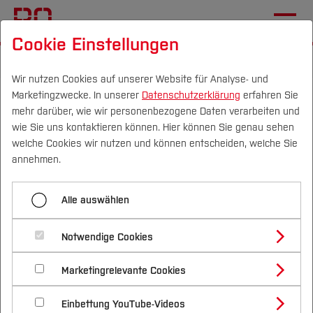
Cookie Einstellungen
Startseite
Wir nutzen Cookies auf unserer Website für Analyse- und
Marketingzwecke. In unserer
Datenschutzerklärung
erfahren Sie
Mischung
mehr darüber, wie wir personenbezogene Daten verarbeiten und
wie Sie uns kontaktieren können. Hier können Sie genau sehen
17.02.2026
Campus
Personen
DE
|
EN
Quicklinks
welche Cookies wir nutzen und können entscheiden, welche Sie
annehmen.
Unsere Betonrezeptur steht
Studium
Alle auswählen
endlich fest
Studienangebote
Forschung & Transfer
Notwendige Cookies
Vor dem Studium
Bachelorstudiengänge
Profil
Nachhaltigkeit
Masterstudiengänge
Marketingrelevante Cookies
Im Studium
Bewerben & Einschreiben
Beratung & Förderung
Forschungs- und Transferprofil
Schwerpunkte
Nachhaltigkeit studieren
Bewerbungsportal
International
Nach dem Studium
Studienbüros und Prüfungen
Einbettung YouTube-Videos
Schwerpunkte (FuT)
Förderinformation und Antragsberatung