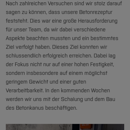
Team und Labore
Amtliche Bekanntmachungen
Studiengänge
Forschung und Projekte
Nach zahlreichen Versuchen sind wir stolz darauf
Familiengerechte Hochschule
Aktuelles
Hochschulbibliothek
Arbeiten im FB G
Notfall-Infos
sagen zu können, dass unsere Betonrezeptur
Studieninteressierte
International
Gleichstellung
Studium
Hochschulkommunikation
feststeht. Dies war eine große Herausforderung
BO Shop
Team
Diskriminierungsfreie Hochschule
Fachgruppen
International Office
für unser Team, da wir dabei verschiedene
Service
Vertretungen
Forschung und Entwicklung
Medienzentrum
Aspekte beachten mussten und ein bestimmtes
Wahlen
International
qed-Stiftung
Ziel verfolgt haben. Dieses Ziel konnten wir
Team
Zentrale Studienberatung
schlussendlich erfolgreich erreichen. Dabei lag
Service
der Fokus nicht nur auf einer hohen Festigkeit,
sondern insbesondere auf einem möglichst
geringem Gewicht und einer guten
Verarbeitbarkeit. In den kommenden Wochen
werden wir uns mit der Schalung und dem Bau
des Betonkanus beschäftigen.