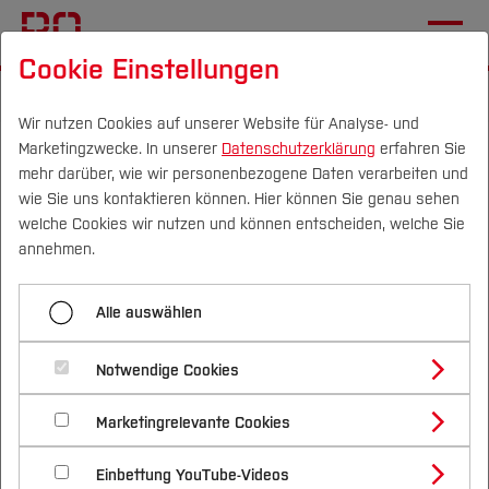
Cookie Einstellungen
Startseite
Wir nutzen Cookies auf unserer Website für Analyse- und
Marketingzwecke. In unserer
Datenschutzerklärung
erfahren Sie
Mixedteam
mehr darüber, wie wir personenbezogene Daten verarbeiten und
wie Sie uns kontaktieren können. Hier können Sie genau sehen
22.06.2024
Campus
Personen
DE
|
EN
Quicklinks
welche Cookies wir nutzen und können entscheiden, welche Sie
annehmen.
Merrit und Joris
Studium
Alle auswählen
Studienangebote
Forschung & Transfer
Notwendige Cookies
Vor dem Studium
Bachelorstudiengänge
Profil
Nachhaltigkeit
Masterstudiengänge
Marketingrelevante Cookies
Im Studium
Bewerben & Einschreiben
Beratung & Förderung
Forschungs- und Transferprofil
Schwerpunkte
Nachhaltigkeit studieren
Bewerbungsportal
International
Nach dem Studium
Studienbüros und Prüfungen
Einbettung YouTube-Videos
Schwerpunkte (FuT)
Förderinformation und Antragsberatung