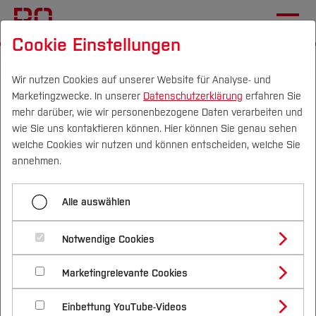
Cookie Einstellungen
Startseite
Wir nutzen Cookies auf unserer Website für Analyse- und
Marketingzwecke. In unserer
Datenschutzerklärung
erfahren Sie
Moodle-Tool: Board
mehr darüber, wie wir personenbezogene Daten verarbeiten und
wie Sie uns kontaktieren können. Hier können Sie genau sehen
20.05.2026
Campus
Personen
DE
|
EN
Quicklinks
welche Cookies wir nutzen und können entscheiden, welche Sie
annehmen.
Wie können Sie Studierende in
Studium
Alle auswählen
Moodle einfach und sichtbar
Studienangebote
Forschung & Transfer
beteiligen? Eine Möglichkeit ist das
Notwendige Cookies
Vor dem Studium
Bachelorstudiengänge
Profil
Nachhaltigkeit
Board in Moodle
Masterstudiengänge
Marketingrelevante Cookies
Im Studium
Bewerben & Einschreiben
Beratung & Förderung
Forschungs- und Transferprofil
Schwerpunkte
Nachhaltigkeit studieren
Bewerbungsportal
International
Nach dem Studium
Studienbüros und Prüfungen
Einbettung YouTube-Videos
Schwerpunkte (FuT)
Förderinformation und Antragsberatung