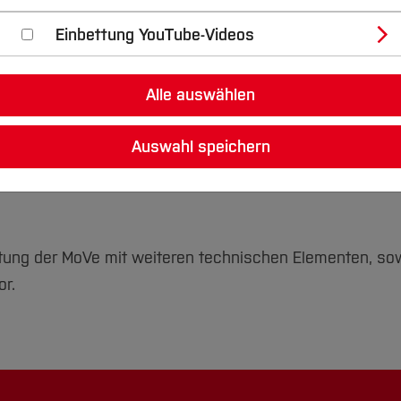
100 Euro weiter durch qed-Stiftung gef
Einbettung YouTube-Videos
Am
26.11.2024
fand die Kuratoriu
education (qed)-Stiftung an der 
Alle auswählen
Nach einer erfolgreichen Präsent
Auswahl speichern
das Team sich über die Bewilligu
ca. 1.100 Euro
freuen.
ttung der MoVe mit weiteren technischen Elementen, s
or.