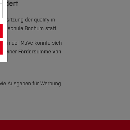
ördert
mssitzung der quality in
Hochschule Bochum statt.
ation der MoVe konnte sich
ng einer
Fördersumme von
owie Ausgaben für Werbung