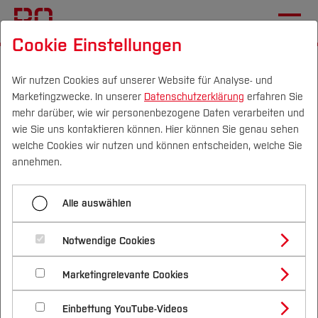
Cookie Einstellungen
Startseite
Wir nutzen Cookies auf unserer Website für Analyse- und
Marketingzwecke. In unserer
Datenschutzerklärung
erfahren Sie
Neue Telefonnummer für
mehr darüber, wie wir personenbezogene Daten verarbeiten und
die Moodle-Hotline
wie Sie uns kontaktieren können. Hier können Sie genau sehen
Campus
Personen
DE
|
EN
Quicklinks
welche Cookies wir nutzen und können entscheiden, welche Sie
annehmen.
15.01.2026
Studium
Im Rahmen der hochschulweiten
Alle auswählen
Studienangebote
Forschung & Transfer
Neuvergabe von Telefonnummern
Notwendige Cookies
Vor dem Studium
Bachelorstudiengänge
Profil
ändert sich auch die Nummer der
Nachhaltigkeit
Masterstudiengänge
Marketingrelevante Cookies
Im Studium
Bewerben & Einschreiben
Beratung & Förderung
Forschungs- und Transferprofil
Moodle Hotline (Moodle Helpdesk).
Schwerpunkte
Nachhaltigkeit studieren
Bewerbungsportal
International
Nach dem Studium
Studienbüros und Prüfungen
Einbettung YouTube-Videos
Schwerpunkte (FuT)
Förderinformation und Antragsberatung