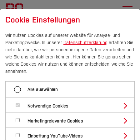
Cookie Einstellungen
Startseite
Wir nutzen Cookies auf unserer Website für Analyse- und
Marketingzwecke. In unserer
Datenschutzerklärung
erfahren Sie
Neues Informationsangebot
mehr darüber, wie wir personenbezogene Daten verarbeiten und
zur Digitalen
wie Sie uns kontaktieren können. Hier können Sie genau sehen
Campus
Personen
DE
|
EN
Quicklinks
welche Cookies wir nutzen und können entscheiden, welche Sie
Barrierefreiheit in der
annehmen.
Lehre
Studium
Alle auswählen
31.07.2024
Studienangebote
Forschung & Transfer
Notwendige Cookies
Vor dem Studium
Bachelorstudiengänge
Information, wie Sie Barrieren in
Profil
Nachhaltigkeit
Masterstudiengänge
Marketingrelevante Cookies
Im Studium
Bewerben & Einschreiben
digitalen Dokumenten und in
Beratung & Förderung
Forschungs- und Transferprofil
Schwerpunkte
Nachhaltigkeit studieren
Bewerbungsportal
International
Nach dem Studium
Studienbüros und Prüfungen
Einbettung YouTube-Videos
Moodle-Kursen vermeiden oder
Schwerpunkte (FuT)
Förderinformation und Antragsberatung