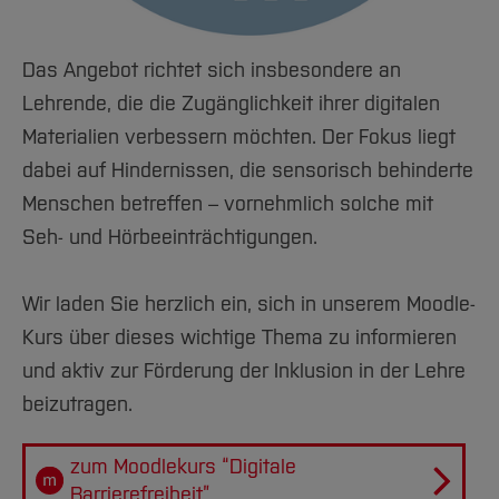
Team und Labore
Amtliche Bekanntmachungen
Studiengänge
Forschung und Projekte
Familiengerechte Hochschule
Aktuelles
Hochschulbibliothek
Arbeiten im FB G
Notfall-Infos
Studieninteressierte
International
Gleichstellung
Studium
Hochschulkommunikation
Das Angebot richtet sich insbesondere an
BO Shop
Team
Diskriminierungsfreie Hochschule
Fachgruppen
International Office
Lehrende, die die Zugänglichkeit ihrer digitalen
Service
Vertretungen
Forschung und Entwicklung
Medienzentrum
Materialien verbessern möchten. Der Fokus liegt
Wahlen
International
dabei auf Hindernissen, die sensorisch behinderte
qed-Stiftung
Menschen betreffen – vornehmlich solche mit
Team
Zentrale Studienberatung
Seh- und Hörbeeinträchtigungen.
Service
Wir laden Sie herzlich ein, sich in unserem Moodle-
Kurs über dieses wichtige Thema zu informieren
und aktiv zur Förderung der Inklusion in der Lehre
beizutragen.
zum Moodlekurs “Digitale
Barrierefreiheit”