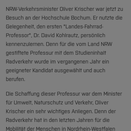
Team und Labore
Amtliche Bekanntmachungen
Studiengänge
Forschung und Projekte
Familiengerechte Hochschule
Aktuelles
Hochschulbibliothek
NRW-Verkehrsminister Oliver Krischer war jetzt zu
Arbeiten im FB G
Notfall-Infos
Studieninteressierte
International
Gleichstellung
Studium
Hochschulkommunikation
Besuch an der Hochschule Bochum. Er nutzte die
BO Shop
Team
Diskriminierungsfreie Hochschule
Fachgruppen
International Office
Gelegenheit, den ersten "Landes-Fahrrad-
Service
Vertretungen
Forschung und Entwicklung
Medienzentrum
Professor", Dr. David Kohlrautz, persönlich
Wahlen
kennenzulernen. Denn für die vom Land NRW
International
qed-Stiftung
gestiftete Professur mit dem Studieninhalt
Team
Zentrale Studienberatung
Radverkehr wurde im vergangenen Jahr ein
Service
geeigneter Kandidat ausgewählt und auch
berufen.
Die Schaffung dieser Professur war dem Minister
für Umwelt, Naturschutz und Verkehr, Oliver
Krischer ein sehr wichtiges Anliegen. Denn der
Radverkehr hat in den letzten Jahren für die
Mobilität der Menschen in Nordrhein-Westfalen