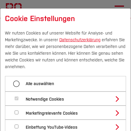
Cookie Einstellungen
Startseite
Wir nutzen Cookies auf unserer Website für Analyse- und
Marketingzwecke. In unserer
Datenschutzerklärung
erfahren Sie
NRW-Verkehrsminister trifft
mehr darüber, wie wir personenbezogene Daten verarbeiten und
Fahrradprofessor
wie Sie uns kontaktieren können. Hier können Sie genau sehen
Campus
Personen
DE
|
EN
Quicklinks
welche Cookies wir nutzen und können entscheiden, welche Sie
annehmen.
15.01.2026
Nachhaltigkeit, Bau- und
Studium
Umweltingenieurwesen (FB B)
Alle auswählen
Studienangebote
Forschung & Transfer
Dr. David Kohlrautz soll
Notwendige Cookies
Vor dem Studium
Bachelorstudiengänge
Fachkräftemangel im Bereich
Profil
Nachhaltigkeit
Masterstudiengänge
Marketingrelevante Cookies
Im Studium
Bewerben & Einschreiben
Radwege-Infrastruktur
Beratung & Förderung
Forschungs- und Transferprofil
Schwerpunkte
Nachhaltigkeit studieren
Bewerbungsportal
International
Nach dem Studium
Studienbüros und Prüfungen
Einbettung YouTube-Videos
Schwerpunkte (FuT)
Förderinformation und Antragsberatung