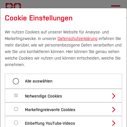
Cookie Einstellungen
Startseite
Wir nutzen Cookies auf unserer Website für Analyse- und
Marketingzwecke. In unserer
Datenschutzerklärung
erfahren Sie
OnTop-Verteiler startet
mehr darüber, wie wir personenbezogene Daten verarbeiten und
erfolgreich
wie Sie uns kontaktieren können. Hier können Sie genau sehen
Campus
Personen
DE
|
EN
Quicklinks
welche Cookies wir nutzen und können entscheiden, welche Sie
annehmen.
19.05.2023
Studium
Der erste Tag mit unserer
Alle auswählen
Studienangebote
Forschung & Transfer
Verteilerbox hätte nicht besser
Notwendige Cookies
Vor dem Studium
Bachelorstudiengänge
Profil
laufen können!
Nachhaltigkeit
Masterstudiengänge
Marketingrelevante Cookies
Im Studium
Bewerben & Einschreiben
Beratung & Förderung
Forschungs- und Transferprofil
Schwerpunkte
Nachhaltigkeit studieren
Bewerbungsportal
International
Nach dem Studium
Studienbüros und Prüfungen
Einbettung YouTube-Videos
Schwerpunkte (FuT)
Förderinformation und Antragsberatung