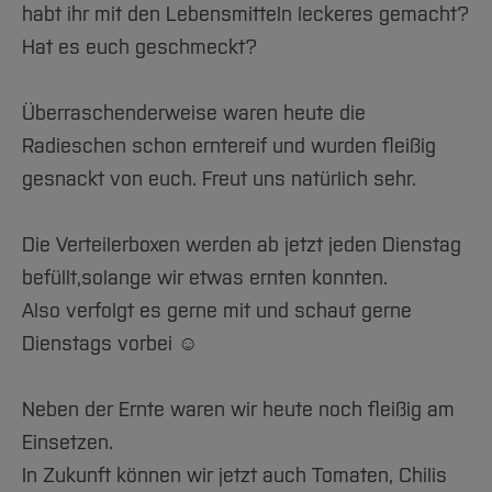
Team und Labore
Amtliche Bekanntmachungen
Studiengänge
Forschung und Projekte
habt ihr mit den Lebensmitteln leckeres gemacht?
Familiengerechte Hochschule
Aktuelles
Hochschulbibliothek
Arbeiten im FB G
Notfall-Infos
Hat es euch geschmeckt?
Studieninteressierte
International
Gleichstellung
Studium
Hochschulkommunikation
BO Shop
Team
Diskriminierungsfreie Hochschule
Fachgruppen
International Office
Überraschenderweise waren heute die
Service
Vertretungen
Forschung und Entwicklung
Medienzentrum
Radieschen schon erntereif und wurden fleißig
Wahlen
International
qed-Stiftung
gesnackt von euch. Freut uns natürlich sehr.
Team
Zentrale Studienberatung
Service
Die Verteilerboxen werden ab jetzt jeden Dienstag
befüllt,solange wir etwas ernten konnten.
Also verfolgt es gerne mit und schaut gerne
Dienstags vorbei ☺️
Neben der Ernte waren wir heute noch fleißig am
Einsetzen.
In Zukunft können wir jetzt auch Tomaten, Chilis