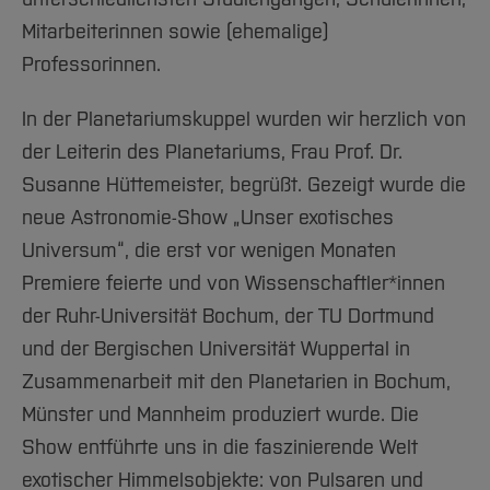
Team und Labore
Amtliche Bekanntmachungen
Studiengänge
Forschung und Projekte
Familiengerechte Hochschule
Aktuelles
Hochschulbibliothek
Mitarbeiterinnen sowie (ehemalige)
Arbeiten im FB G
Notfall-Infos
Studieninteressierte
International
Gleichstellung
Studium
Hochschulkommunikation
Professorinnen.
BO Shop
Team
Diskriminierungsfreie Hochschule
Fachgruppen
International Office
In der Planetariumskuppel wurden wir herzlich von
Service
Vertretungen
Forschung und Entwicklung
Medienzentrum
der Leiterin des Planetariums, Frau Prof. Dr.
Wahlen
International
qed-Stiftung
Susanne Hüttemeister, begrüßt. Gezeigt wurde die
Team
Zentrale Studienberatung
neue Astronomie-Show „Unser exotisches
Service
Universum“, die erst vor wenigen Monaten
Premiere feierte und von Wissenschaftler*innen
der Ruhr-Universität Bochum, der TU Dortmund
und der Bergischen Universität Wuppertal in
Zusammenarbeit mit den Planetarien in Bochum,
Münster und Mannheim produziert wurde. Die
Show entführte uns in die faszinierende Welt
exotischer Himmelsobjekte: von Pulsaren und