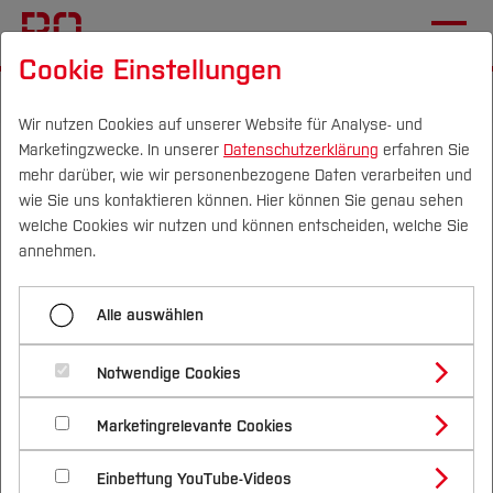
Cookie Einstellungen
Startseite
Wir nutzen Cookies auf unserer Website für Analyse- und
Marketingzwecke. In unserer
Datenschutzerklärung
erfahren Sie
Planetariumsbesuch von
mehr darüber, wie wir personenbezogene Daten verarbeiten und
Girls' Academy und
wie Sie uns kontaktieren können. Hier können Sie genau sehen
Campus
Personen
DE
|
EN
Quicklinks
welche Cookies wir nutzen und können entscheiden, welche Sie
WomEngineer-Netzwerk
annehmen.
Studium
30.01.2026
WomEngineer, Schülerlabor
Alle auswählen
Studienangebote
Forschung & Transfer
MINT-begeisterte Mädchen und
Notwendige Cookies
Vor dem Studium
Bachelorstudiengänge
Frauen entdecken das Universum
Profil
Nachhaltigkeit
Masterstudiengänge
Marketingrelevante Cookies
Im Studium
Bewerben & Einschreiben
und Wege in die Wissenschaft
Beratung & Förderung
Forschungs- und Transferprofil
Schwerpunkte
Nachhaltigkeit studieren
Bewerbungsportal
International
Nach dem Studium
Studienbüros und Prüfungen
Einbettung YouTube-Videos
Schwerpunkte (FuT)
Förderinformation und Antragsberatung