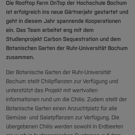
Team und Labore
Amtliche Bekanntmachungen
Die Rooftop Farm OnTop der Hochschule Bochum
Studiengänge
Forschung und Projekte
Familiengerechte Hochschule
Aktuelles
Hochschulbibliothek
Arbeiten im FB G
ist erfolgreich ins neue Gärtnerjahr gestartet und
Notfall-Infos
Studieninteressierte
International
Gleichstellung
Studium
Hochschulkommunikation
geht in diesem Jahr spannende Kooperationen
BO Shop
Team
Diskriminierungsfreie Hochschule
Fachgruppen
International Office
ein. Das Team arbeitet eng mit dem
Service
Vertretungen
Forschung und Entwicklung
Medienzentrum
Studienprojekt Carbon Sequestration und dem
Wahlen
International
qed-Stiftung
Botanischen Garten der Ruhr-Universität Bochum
Team
Zentrale Studienberatung
zusammen.
Service
Der Botanische Garten der Ruhr-Universität
Bochum stellt Chilipflanzen zur Verfügung und
unterstützt das Projekt mit wertvollen
Informationen rund um die Chilis. Zudem stellt der
Botanische Garten einen Anzuchtplatz für alle
Gemüse- und Salatpflanzen zur Verfügung. Die
übergebenen Chilis werden sowohl in Erdbeeten