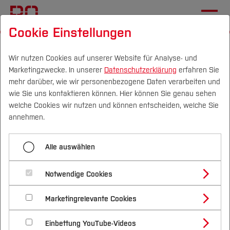
Cookie Einstellungen
Startseite
Wir nutzen Cookies auf unserer Website für Analyse- und
Marketingzwecke. In unserer
Datenschutzerklärung
erfahren Sie
Rooftop Farm OnTop startet
mehr darüber, wie wir personenbezogene Daten verarbeiten und
mit neuen und alten
wie Sie uns kontaktieren können. Hier können Sie genau sehen
Campus
Personen
DE
|
EN
Quicklinks
welche Cookies wir nutzen und können entscheiden, welche Sie
Partnern ins Gärtnerjahr
annehmen.
Studium
27.05.2024
Alle auswählen
Studienangebote
Forschung & Transfer
Kooperation mit dem Botanischen
Notwendige Cookies
Vor dem Studium
Bachelorstudiengänge
Garten der Ruhr-Universität
Profil
Nachhaltigkeit
Masterstudiengänge
Marketingrelevante Cookies
Im Studium
Bewerben & Einschreiben
Beratung & Förderung
Forschungs- und Transferprofil
Schwerpunkte
Nachhaltigkeit studieren
Bewerbungsportal
International
Nach dem Studium
Studienbüros und Prüfungen
Einbettung YouTube-Videos
Schwerpunkte (FuT)
Förderinformation und Antragsberatung