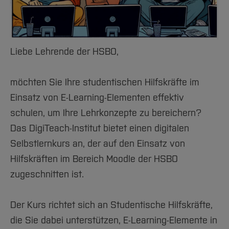
Team und Labore
Amtliche Bekanntmachungen
Studiengänge
Forschung und Projekte
Familiengerechte Hochschule
Aktuelles
Hochschulbibliothek
Arbeiten im FB G
Notfall-Infos
Studieninteressierte
International
Gleichstellung
Studium
Hochschulkommunikation
BO Shop
Team
Diskriminierungsfreie Hochschule
Fachgruppen
International Office
Liebe Lehrende der HSBO,
Service
Vertretungen
Forschung und Entwicklung
Medienzentrum
Wahlen
International
qed-Stiftung
möchten Sie Ihre studentischen Hilfskräfte im
Team
Zentrale Studienberatung
Einsatz von E-Learning-Elementen effektiv
Service
schulen, um Ihre Lehrkonzepte zu bereichern?
Das DigiTeach-Institut bietet einen digitalen
Selbstlernkurs an, der auf den Einsatz von
Hilfskräften im Bereich Moodle der HSBO
zugeschnitten ist.
Der Kurs richtet sich an Studentische Hilfskräfte,
die Sie dabei unterstützen, E-Learning-Elemente in