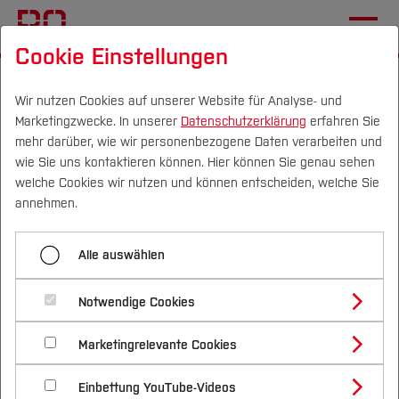
Cookie Einstellungen
Startseite
Wir nutzen Cookies auf unserer Website für Analyse- und
Marketingzwecke. In unserer
Datenschutzerklärung
erfahren Sie
Schulungsangebot “E-
mehr darüber, wie wir personenbezogene Daten verarbeiten und
Learning & Digitale Lehre"
wie Sie uns kontaktieren können. Hier können Sie genau sehen
Campus
Personen
DE
|
EN
Quicklinks
welche Cookies wir nutzen und können entscheiden, welche Sie
annehmen.
13.05.2024
Studium
Studentische und
Alle auswählen
Studienangebote
Forschung & Transfer
wissenschaftliche Hilfskräfte
Notwendige Cookies
Vor dem Studium
Bachelorstudiengänge
Profil
werden ab sofort kostenlos und
Nachhaltigkeit
Masterstudiengänge
Marketingrelevante Cookies
Im Studium
Bewerben & Einschreiben
Beratung & Förderung
Forschungs- und Transferprofil
praxisnah in der Nutzung von
Schwerpunkte
Nachhaltigkeit studieren
Bewerbungsportal
International
Nach dem Studium
Studienbüros und Prüfungen
Einbettung YouTube-Videos
Schwerpunkte (FuT)
Förderinformation und Antragsberatung