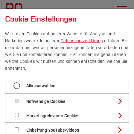
Cookie Einstellungen
Startseite
Wir nutzen Cookies auf unserer Website für Analyse- und
Marketingzwecke. In unserer
Datenschutzerklärung
erfahren Sie
Ziel erreicht, langsam
mehr darüber, wie wir personenbezogene Daten verarbeiten und
gereist!
wie Sie uns kontaktieren können. Hier können Sie genau sehen
Campus
Personen
DE
|
EN
Quicklinks
welche Cookies wir nutzen und können entscheiden, welche Sie
annehmen.
21.11.2022
Nachhaltigkeit
Studium
Ein Rückblick auf die Europatour
Alle auswählen
Studienangebote
Forschung & Transfer
2022 des SolarCar-Teams der
Notwendige Cookies
Vor dem Studium
Bachelorstudiengänge
Profil
Hochschule Bochum
Nachhaltigkeit
Masterstudiengänge
Marketingrelevante Cookies
Im Studium
Bewerben & Einschreiben
Beratung & Förderung
Forschungs- und Transferprofil
Schwerpunkte
Nachhaltigkeit studieren
Bewerbungsportal
International
Nach dem Studium
Studienbüros und Prüfungen
Einbettung YouTube-Videos
Schwerpunkte (FuT)
Förderinformation und Antragsberatung