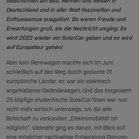
Team und Labore
Geschichten um Bau, Rennen und Reisen in
Amtliche Bekanntmachungen
Studiengänge
Forschung und Projekte
Familiengerechte Hochschule
Aktuelles
Hochschulbibliothek
Deutschland und in aller Welt Faszination und
Arbeiten im FB G
Notfall-Infos
Studieninteressierte
International
Gleichstellung
Studium
Hochschulkommunikation
Enthusiasmus ausgelöst. So waren Freude und
BO Shop
Team
Diskriminierungsfreie Hochschule
Fachgruppen
International Office
Erwartungen groß, als die Nachricht umging: Es
Service
Vertretungen
Forschung und Entwicklung
Medienzentrum
wird 2022 wieder ein SolarCar geben und es wird
Wahlen
International
auf Europatour gehen!
qed-Stiftung
Team
Zentrale Studienberatung
Aber kein Rennwagen machte sich im Juni
Service
schließlich auf den Weg durch geplante 31
europäische Länder, es war ein elektrisch
angetriebener Geländewagen. Und das insgesamt
25-köpfige studentische SolarCar-Team war nun
nicht mehr einfach unterwegs, um die alte
Botschaft zu verkünden: „Elektromobilität ist
möglich!“. Vielmehr ging es darum, mit Blick auf
eine möglichst nachhaltige Entwicklung Grenzen