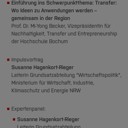
Team und Labore
Amtliche Bekanntmachungen
Einführung ins Schwerpunktthema: Transfer:
Studiengänge
Forschung und Projekte
Familiengerechte Hochschule
Aktuelles
Hochschulbibliothek
Arbeiten im FB G
Wo Ideen zu Anwendungen werden –
Notfall-Infos
Studieninteressierte
International
Gleichstellung
Studium
Hochschulkommunikation
gemeinsam in der Region
BO Shop
Team
Diskriminierungsfreie Hochschule
Fachgruppen
International Office
Prof. Dr. Mi-Yong Becker, Vizepräsidentin für
Service
Vertretungen
Forschung und Entwicklung
Nachhaltigkeit, Transfer und Entrepreneurship
Medienzentrum
der Hochschule Bochum
Wahlen
International
qed-Stiftung
Team
Zentrale Studienberatung
Impulsvortrag
Service
Susanne Hagenkort-Rieger
Leiterin Grundsatzabteilung "Wirtschaftspolitik",
Ministerium für Wirtschaft, Industrie,
Klimaschutz und Energie NRW
Expertenpanel:
Susanne Hagenkort-Rieger
Leiterin Grundsatzabteilung