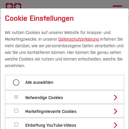
Cookie Einstellungen
Startseite
Die BO
Informationen
Aktuelles
Wir nutzen Cookies auf unserer Website für Analyse- und
Marketingzwecke. In unserer
Datenschutzerklärung
erfahren Sie
Rückmeldung zum
mehr darüber, wie wir personenbezogene Daten verarbeiten und
Jahresempfang des
wie Sie uns kontaktieren können. Hier können Sie genau sehen
Campus
Personen
DE
|
EN
Quicklinks
welche Cookies wir nutzen und können entscheiden, welche Sie
Präsidiums der Hochschule
annehmen.
Bochum 2026
Studium
Alle auswählen
Studienangebote
Forschung & Transfer
Notwendige Cookies
Vor dem Studium
Bachelorstudiengänge
Programm
Profil
Nachhaltigkeit
Masterstudiengänge
Marketingrelevante Cookies
Im Studium
Bewerben & Einschreiben
Beratung & Förderung
Forschungs- und Transferprofil
Kein Formular zur Anzeige
Schwerpunkte
Nachhaltigkeit studieren
Bewerbungsportal
International
Nach dem Studium
Studienbüros und Prüfungen
Einbettung YouTube-Videos
Schwerpunkte (FuT)
Förderinformation und Antragsberatung