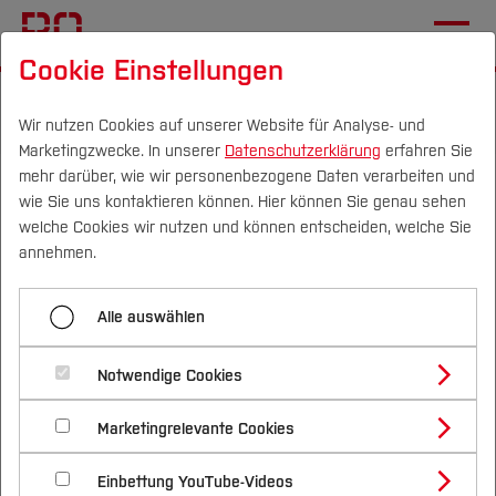
Cookie Einstellungen
Startseite
Die BO
Wichtige Einrichtungen
Campus IT
Anleitungen
Wir nutzen Cookies auf unserer Website für Analyse- und
Marketingzwecke. In unserer
Datenschutzerklärung
erfahren Sie
mehr darüber, wie wir personenbezogene Daten verarbeiten und
Moodle Lernplattform
wie Sie uns kontaktieren können. Hier können Sie genau sehen
Campus
Personen
DE
|
EN
Quicklinks
welche Cookies wir nutzen und können entscheiden, welche Sie
annehmen.
Direkt zu moodle.hs-bochum.de
Studium
Alle auswählen
Moodle
ist die zentrale E-Learning-Plattform der
Studienangebote
Forschung & Transfer
Hochschule Bochum. Der Zugang zu Moodle
Notwendige Cookies
Vor dem Studium
Bachelorstudiengänge
erfolgt über ihren
Benutzer-Account
der
Profil
Nachhaltigkeit
Masterstudiengänge
Hochschule.
Marketingrelevante Cookies
Im Studium
Bewerben & Einschreiben
Beratung & Förderung
Forschungs- und Transferprofil
Bei der erstmaligen Anmeldung erfolgt die
Schwerpunkte
Nachhaltigkeit studieren
Bewerbungsportal
International
Nach dem Studium
Studienbüros und Prüfungen
Einbettung YouTube-Videos
Schwerpunkte (FuT)
automatische Registrierung in Moodle.
Förderinformation und Antragsberatung