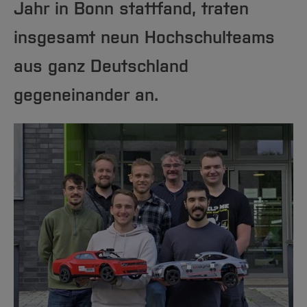
Team und Labore
Jahr in Bonn stattfand, traten
Amtliche Bekanntmachungen
Studiengänge
Forschung und Projekte
Familiengerechte Hochschule
Aktuelles
Hochschulbibliothek
Arbeiten im FB G
Notfall-Infos
Studieninteressierte
International
Gleichstellung
Studium
insgesamt neun Hochschulteams
Hochschulkommunikation
BO Shop
Team
Diskriminierungsfreie Hochschule
Fachgruppen
International Office
aus ganz Deutschland
Service
Vertretungen
Forschung und Entwicklung
Medienzentrum
gegeneinander an.
Wahlen
International
qed-Stiftung
Team
Zentrale Studienberatung
Service