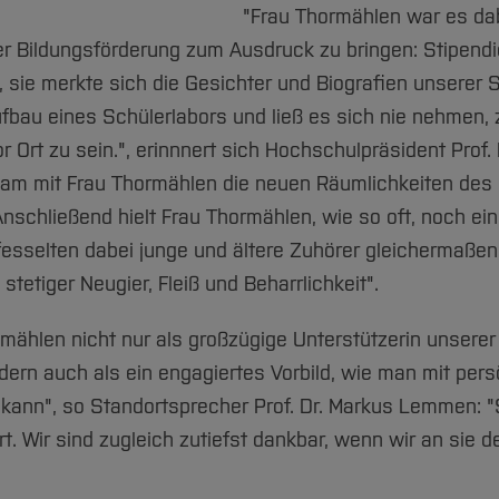
"Frau Thormählen war es dab
er Bildungsförderung zum Ausdruck zu bringen: Stipendi
 sie merkte sich die Gesichter und Biografien unserer 
ufbau eines Schülerlabors und ließ es sich nie nehmen, 
 Ort zu sein.", erinnnert sich Hochschulpräsident Prof.
sam mit Frau Thormählen die neuen Räumlichkeiten des 
schließend hielt Frau Thormählen, wie so oft, noch ei
fesselten dabei junge und ältere Zuhörer gleichermaßen 
tetiger Neugier, Fleiß und Beharrlichkeit".
romählen nicht nur als großzügige Unterstützerin unser
dern auch als ein engagiertes Vorbild, wie man mit per
kann", so Standortsprecher Prof. Dr. Markus Lemmen: "S
t. Wir sind zugleich zutiefst dankbar, wenn wir an sie d