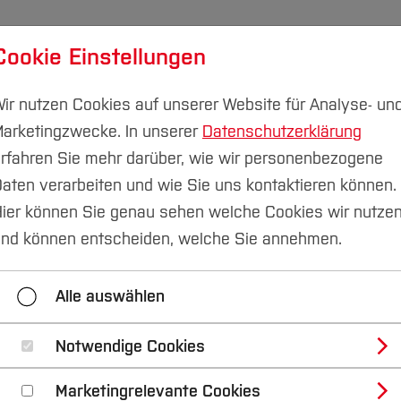
Cookie Einstellungen
udium
Forschung & Transfer
Nachhaltigkeit
I
ir nutzen Cookies auf unserer Website für Analyse- un
arketingzwecke. In unserer
Datenschutzerklärung
Campus Velbert/Heiligenhaus
rfahren Sie mehr darüber, wie wir personenbezogene
aten verarbeiten und wie Sie uns kontaktieren können.
ier können Sie genau sehen welche Cookies wir nutze
lice Thormählen
nd können entscheiden, welche Sie annehmen.
Alle auswählen
Notwendige Cookies
pus-Förderin verstarb im Alter von 91 J
Marketingrelevante Cookies