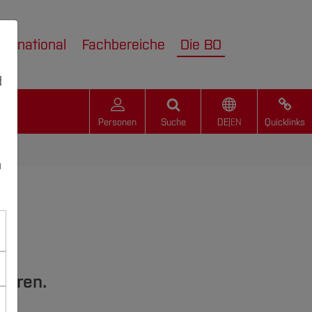
nternational
Fachbereiche
Die BO
d
Personen
Suche
DE
|
EN
Quicklinks
n
ahren.