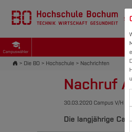
St
W
M
e
Campuswähler
D
Startseite
Die BO
Hochschule
Nachrichten
H
Nachruf A
u
30.03.2020
Campus V/H
Die langjährige Cam