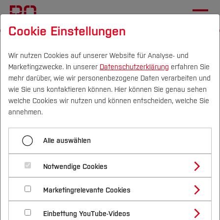
Cookie Einstellungen
Startseite
Die BO
Informationen
Aktuelles
Wir nutzen Cookies auf unserer Website für Analyse- und
Marketingzwecke. In unserer
Datenschutzerklärung
erfahren Sie
Erfolgreiche Reauditierung
mehr darüber, wie wir personenbezogene Daten verarbeiten und
wie Sie uns kontaktieren können. Hier können Sie genau sehen
25.06.2026
Familiengerechte Hochschule
Campus
Personen
DE
|
EN
Quicklinks
welche Cookies wir nutzen und können entscheiden, welche Sie
annehmen.
Bereits zum 7. Mal als
Studium
Alle auswählen
familiengerechte Hochschule
Studienangebote
Forschung & Transfer
ausgezeichnet
Notwendige Cookies
Vor dem Studium
Bachelorstudiengänge
Profil
Nachhaltigkeit
Masterstudiengänge
Marketingrelevante Cookies
Im Studium
Bewerben & Einschreiben
Beratung & Förderung
Forschungs- und Transferprofil
Schwerpunkte
Nachhaltigkeit studieren
Bewerbungsportal
International
Nach dem Studium
Studienbüros und Prüfungen
Einbettung YouTube-Videos
Schwerpunkte (FuT)
Förderinformation und Antragsberatung