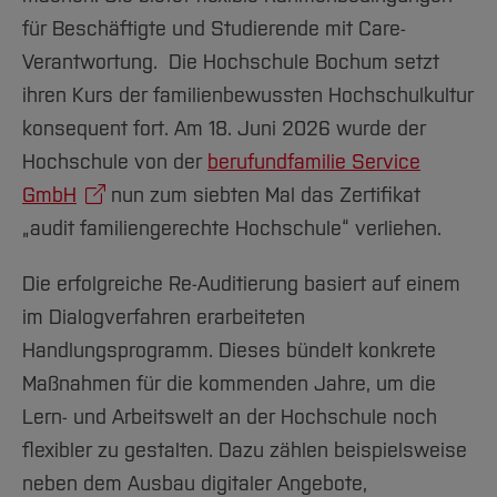
Team und Labore
Amtliche Bekanntmachungen
Studiengänge
Forschung und Projekte
Familiengerechte Hochschule
Aktuelles
Hochschulbibliothek
für Beschäftigte und Studierende mit Care-
Arbeiten im FB G
Notfall-Infos
Studieninteressierte
International
Gleichstellung
Studium
Hochschulkommunikation
Verantwortung. Die Hochschule Bochum setzt
BO Shop
Team
Diskriminierungsfreie Hochschule
Fachgruppen
ihren Kurs der familienbewussten Hochschulkultur
International Office
Service
Vertretungen
konsequent fort. Am 18. Juni 2026 wurde der
Forschung und Entwicklung
Medienzentrum
Hochschule von der
berufundfamilie Service
Wahlen
International
qed-Stiftung
GmbH
nun zum siebten Mal das Zertifikat
Team
Zentrale Studienberatung
„audit familiengerechte Hochschule“ verliehen.
Service
Die erfolgreiche Re-Auditierung basiert auf einem
im Dialogverfahren erarbeiteten
Handlungsprogramm. Dieses bündelt konkrete
Maßnahmen für die kommenden Jahre, um die
Lern- und Arbeitswelt an der Hochschule noch
flexibler zu gestalten. Dazu zählen beispielsweise
neben dem Ausbau digitaler Angebote,