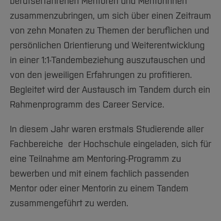
Team und Labore
berufserfahrenen Mentoren und Mentorinnen
Amtliche Bekanntmachungen
Studiengänge
Forschung und Projekte
Familiengerechte Hochschule
Aktuelles
Hochschulbibliothek
zusammenzubringen, um sich über einen Zeitraum
Arbeiten im FB G
Notfall-Infos
Studieninteressierte
International
Gleichstellung
Studium
Hochschulkommunikation
von zehn Monaten zu Themen der beruflichen und
BO Shop
Team
Diskriminierungsfreie Hochschule
Fachgruppen
International Office
persönlichen Orientierung und Weiterentwicklung
Service
Vertretungen
Forschung und Entwicklung
Medienzentrum
in einer 1:1-Tandembeziehung auszutauschen und
Wahlen
International
von den jeweiligen Erfahrungen zu profitieren.
qed-Stiftung
Begleitet wird der Austausch im Tandem durch ein
Team
Zentrale Studienberatung
Rahmenprogramm des Career Service.
Service
In diesem Jahr waren erstmals Studierende aller
Fachbereiche der Hochschule eingeladen, sich für
eine Teilnahme am Mentoring-Programm zu
bewerben und mit einem fachlich passenden
Mentor oder einer Mentorin zu einem Tandem
zusammengeführt zu werden.