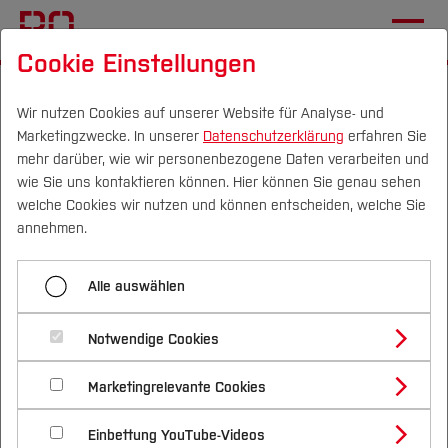
Cookie Einstellungen
Startseite
Die BO
Informationen
Aktuelles
Wir nutzen Cookies auf unserer Website für Analyse- und
Marketingzwecke. In unserer
Datenschutzerklärung
erfahren Sie
Intensive Gespräche und
mehr darüber, wie wir personenbezogene Daten verarbeiten und
wertvolle neue Kontakte
wie Sie uns kontaktieren können. Hier können Sie genau sehen
Campus
Personen
DE
|
EN
Quicklinks
welche Cookies wir nutzen und können entscheiden, welche Sie
annehmen.
18.05.2026
Career Service
Studium
Erfolgreicher Auftakt des
Alle auswählen
Studienangebote
Forschung & Transfer
diesjährigen Mentoringprogramms
Notwendige Cookies
Vor dem Studium
Bachelorstudiengänge
Profil
Nachhaltigkeit
Masterstudiengänge
Marketingrelevante Cookies
Im Studium
Bewerben & Einschreiben
Beratung & Förderung
Forschungs- und Transferprofil
Schwerpunkte
Nachhaltigkeit studieren
Bewerbungsportal
International
Nach dem Studium
Studienbüros und Prüfungen
Einbettung YouTube-Videos
Schwerpunkte (FuT)
Förderinformation und Antragsberatung