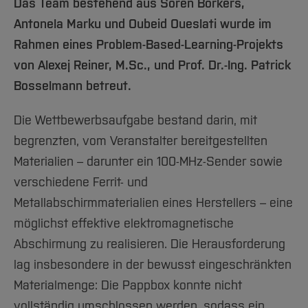
Team und Labore
Das Team bestehend aus Sören Borkers,
Amtliche Bekanntmachungen
Studiengänge
Forschung und Projekte
Familiengerechte Hochschule
Aktuelles
Hochschulbibliothek
Arbeiten im FB G
Antonela Marku und Oubeid Oueslati wurde im
Notfall-Infos
Studieninteressierte
International
Gleichstellung
Studium
Hochschulkommunikation
Rahmen eines Problem-Based-Learning-Projekts
BO Shop
Team
Diskriminierungsfreie Hochschule
Fachgruppen
International Office
von Alexej Reiner, M.Sc., und Prof. Dr.-Ing. Patrick
Service
Vertretungen
Forschung und Entwicklung
Medienzentrum
Bosselmann betreut.
Wahlen
International
qed-Stiftung
Die Wettbewerbsaufgabe bestand darin, mit
Team
Zentrale Studienberatung
begrenzten, vom Veranstalter bereitgestellten
Service
Materialien – darunter ein 100-MHz-Sender sowie
verschiedene Ferrit- und
Metallabschirmmaterialien eines Herstellers – eine
möglichst effektive elektromagnetische
Abschirmung zu realisieren. Die Herausforderung
lag insbesondere in der bewusst eingeschränkten
Materialmenge: Die Pappbox konnte nicht
vollständig umschlossen werden, sodass ein