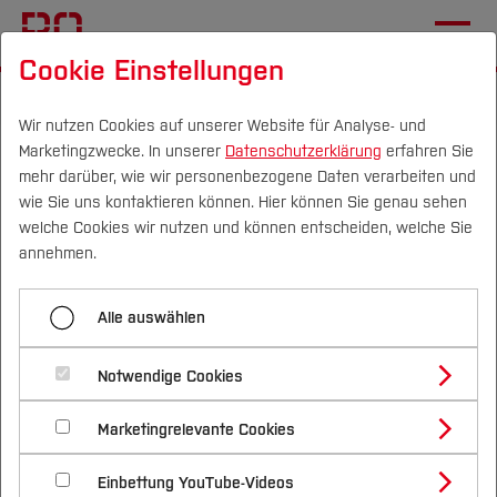
Cookie Einstellungen
Startseite
Die BO
Informationen
Aktuelles
Wir nutzen Cookies auf unserer Website für Analyse- und
Marketingzwecke. In unserer
Datenschutzerklärung
erfahren Sie
Erster Platz beim IEEE EMC
mehr darüber, wie wir personenbezogene Daten verarbeiten und
Student Contest
wie Sie uns kontaktieren können. Hier können Sie genau sehen
Campus
Personen
DE
|
EN
Quicklinks
welche Cookies wir nutzen und können entscheiden, welche Sie
annehmen.
12.05.2026
Elektrotechnik und Informatik (FB E)
Studium
Drei Bachelor-Studierende der
Alle auswählen
Studienangebote
Forschung & Transfer
Elektrotechnik der Hochschule
Notwendige Cookies
Vor dem Studium
Bachelorstudiengänge
Profil
Bochum ausgezeichnet.
Nachhaltigkeit
Masterstudiengänge
Marketingrelevante Cookies
Im Studium
Bewerben & Einschreiben
Beratung & Förderung
Forschungs- und Transferprofil
Schwerpunkte
Nachhaltigkeit studieren
Bewerbungsportal
International
Nach dem Studium
Studienbüros und Prüfungen
Einbettung YouTube-Videos
Schwerpunkte (FuT)
Förderinformation und Antragsberatung