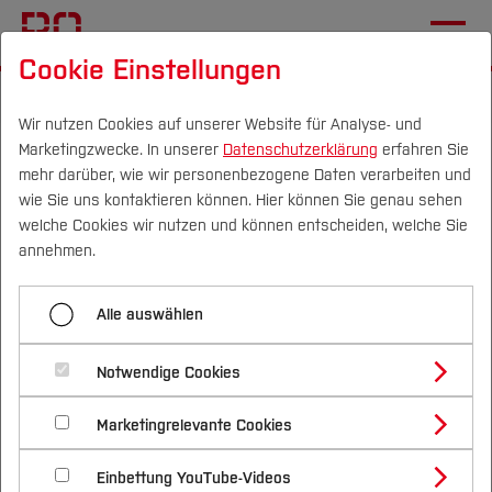
Cookie Einstellungen
Startseite
Die BO
Informationen
Aktuelles
Wir nutzen Cookies auf unserer Website für Analyse- und
Marketingzwecke. In unserer
Datenschutzerklärung
erfahren Sie
Hinter den Kulissen von
mehr darüber, wie wir personenbezogene Daten verarbeiten und
Paris
wie Sie uns kontaktieren können. Hier können Sie genau sehen
Campus
Personen
DE
|
EN
Quicklinks
welche Cookies wir nutzen und können entscheiden, welche Sie
annehmen.
18.07.2025
Bau- und Umweltingenieurwesen (FB
Studium
B)
Alle auswählen
Studienangebote
Forschung & Transfer
Exkursion mit Studierenden des
Notwendige Cookies
Vor dem Studium
Bachelorstudiengänge
Bauingenieurwesens
Profil
Nachhaltigkeit
Masterstudiengänge
Marketingrelevante Cookies
Im Studium
Bewerben & Einschreiben
Beratung & Förderung
Forschungs- und Transferprofil
Schwerpunkte
Nachhaltigkeit studieren
Bewerbungsportal
International
Nach dem Studium
Studienbüros und Prüfungen
Einbettung YouTube-Videos
Schwerpunkte (FuT)
Förderinformation und Antragsberatung