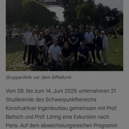
Team und Labore
Amtliche Bekanntmachungen
Studiengänge
Forschung und Projekte
Familiengerechte Hochschule
Aktuelles
Hochschulbibliothek
Arbeiten im FB G
Notfall-Infos
Studieninteressierte
International
Gleichstellung
Studium
Hochschulkommunikation
BO Shop
Team
Diskriminierungsfreie Hochschule
Fachgruppen
International Office
Service
Vertretungen
Forschung und Entwicklung
Medienzentrum
Wahlen
International
qed-Stiftung
Team
Zentrale Studienberatung
Service
Gruppenfoto vor dem Eiffelturm
Vom 09. bis zum 14. Juni 2025 unternahmen 21
Studierende des Schwerpunktbereichs
Konstruktiver Ingenieurbau gemeinsam mit Prof.
Baitsch und Prof. Löring eine Exkursion nach
Paris. Auf dem abwechslungsreichen Programm