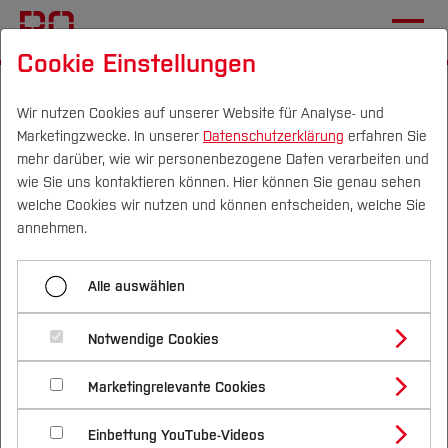
Cookie Einstellungen
Startseite
Die BO
Informationen
Aktuelles
Wir nutzen Cookies auf unserer Website für Analyse- und
Marketingzwecke. In unserer
Datenschutzerklärung
erfahren Sie
Mit Vereinbarung
mehr darüber, wie wir personenbezogene Daten verarbeiten und
Kooperation lebendig
wie Sie uns kontaktieren können. Hier können Sie genau sehen
Campus
Personen
DE
|
EN
Quicklinks
welche Cookies wir nutzen und können entscheiden, welche Sie
gestalten
annehmen.
Studium
06.11.2023
Studienorientierung, ZSB
Alle auswählen
Studienangebote
Forschung & Transfer
Hochschule Bochum und die
Notwendige Cookies
Vor dem Studium
Bachelorstudiengänge
Bundesagentur für Arbeit Bochum
Profil
Nachhaltigkeit
Masterstudiengänge
Marketingrelevante Cookies
Im Studium
Bewerben & Einschreiben
schreiben Zusammenarbeit fest
Beratung & Förderung
Forschungs- und Transferprofil
Schwerpunkte
Nachhaltigkeit studieren
Bewerbungsportal
International
Nach dem Studium
Studienbüros und Prüfungen
Einbettung YouTube-Videos
Schwerpunkte (FuT)
Förderinformation und Antragsberatung