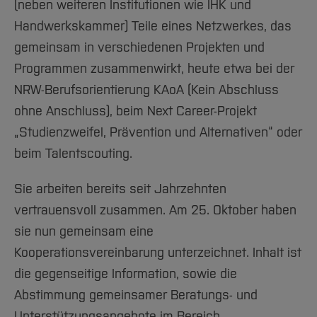
Team und Labore
(neben weiteren Institutionen wie IHK und
Amtliche Bekanntmachungen
Studiengänge
Forschung und Projekte
Familiengerechte Hochschule
Aktuelles
Hochschulbibliothek
Arbeiten im FB G
Handwerkskammer) Teile eines Netzwerkes, das
Notfall-Infos
Studieninteressierte
International
Gleichstellung
Studium
Hochschulkommunikation
gemeinsam in verschiedenen Projekten und
BO Shop
Team
Diskriminierungsfreie Hochschule
Fachgruppen
International Office
Programmen zusammenwirkt, heute etwa bei der
Service
Vertretungen
Forschung und Entwicklung
Medienzentrum
NRW-Berufsorientierung KAoA (Kein Abschluss
Wahlen
International
qed-Stiftung
ohne Anschluss), beim Next Career-Projekt
Team
„Studienzweifel, Prävention und Alternativen“ oder
Zentrale Studienberatung
beim Talentscouting.
Service
Sie arbeiten bereits seit Jahrzehnten
vertrauensvoll zusammen. Am 25. Oktober haben
sie nun gemeinsam eine
Kooperationsvereinbarung unterzeichnet. Inhalt ist
die gegenseitige Information, sowie die
Abstimmung gemeinsamer Beratungs- und
Unterstützungsangebote im Bereich