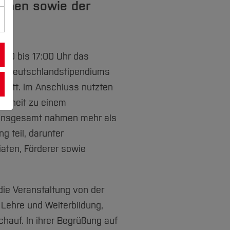
innen sowie der
:30 bis 17:00 Uhr das
des Deutschlandstipendiums
tatt. Im Anschluss nutzten
genheit zu einem
 Insgesamt nahmen mehr als
g teil, darunter
iaten, Förderer sowie
die Veranstaltung von der
 Lehre und Weiterbildung,
Schauf. In ihrer Begrüßung auf