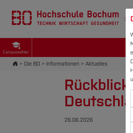
St
W
M
e
Campuswähler
D
Startseite
Die BO
Informationen
Aktuelles
H
Rückblick
u
Deutschla
26.06.2026