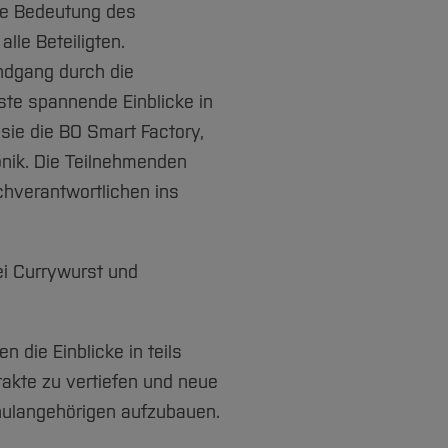
die Bedeutung des
lle Beteiligten.
ndgang durch die
ste spannende Einblicke in
sie die BO Smart Factory,
onik. Die Teilnehmenden
achverantwortlichen ins
ei Currywurst und
die Einblicke in teils
akte zu vertiefen und neue
hulangehörigen aufzubauen.