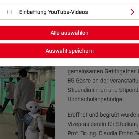
uschs zwischen Förderern, Stipendiat*
Einbettung YouTube-Videos
.
Alle auswählen
Am 9. Juni 2026 fand von 15
jährliche Netzwerktreffen 
Auswahl speichern
an der Hochschule Bochum s
die Teilnehmenden die Gele
gemeinsamen Get-together.
65 Gäste an der Veranstaltun
Stipendiatinnen und Stipend
Hochschulangehörige.
Eröffnet und begrüßt wurde 
Vizepräsidentin für Studium,
Prof. Dr.-Ing. Claudia Frohn-