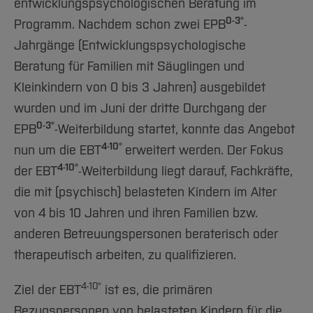
entwicklungspsychologischen Beratung im
0-3®
Programm. Nachdem schon zwei EPB
-
Jahrgänge (Entwicklungspsychologische
Beratung für Familien mit Säuglingen und
Kleinkindern von 0 bis 3 Jahren) ausgebildet
wurden und im Juni der dritte Durchgang der
0-3®
EPB
-Weiterbildung startet, konnte das Angebot
4-10®
nun um die EBT
erweitert werden. Der Fokus
4-10®
der EBT
-Weiterbildung liegt darauf, Fachkräfte,
die mit (psychisch) belasteten Kindern im Alter
von 4 bis 10 Jahren und ihren Familien bzw.
anderen Betreuungspersonen beraterisch oder
therapeutisch arbeiten, zu qualifizieren.
4-10®
Ziel der EBT
ist es, die primären
Bezugspersonen von belasteten Kindern für die