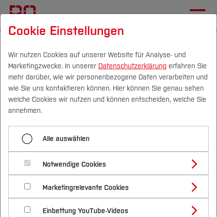
Cookie Einstellungen
Startseite
Die BO
Informationen
Aktuelles
Wir nutzen Cookies auf unserer Website für Analyse- und
Marketingzwecke. In unserer
Datenschutzerklärung
erfahren Sie
Neues Kursangebot im
mehr darüber, wie wir personenbezogene Daten verarbeiten und
Bereich
wie Sie uns kontaktieren können. Hier können Sie genau sehen
Campus
Personen
DE
|
EN
Quicklinks
welche Cookies wir nutzen und können entscheiden, welche Sie
entwicklungspsychologische
annehmen.
Beratung
Studium
Alle auswählen
09.04.2025
BO Akademie
Studienangebote
Forschung & Transfer
Notwendige Cookies
Vor dem Studium
Bachelorstudiengänge
Die BO Akademie erweitert ihr
Profil
Nachhaltigkeit
Masterstudiengänge
Marketingrelevante Cookies
Im Studium
Bewerben & Einschreiben
Weiterbildungsangebot um Kurs zur
Beratung & Förderung
Forschungs- und Transferprofil
Schwerpunkte
Nachhaltigkeit studieren
Bewerbungsportal
International
Nach dem Studium
Studienbüros und Prüfungen
Einbettung YouTube-Videos
Unterstützung von Familien mit
Schwerpunkte (FuT)
Förderinformation und Antragsberatung