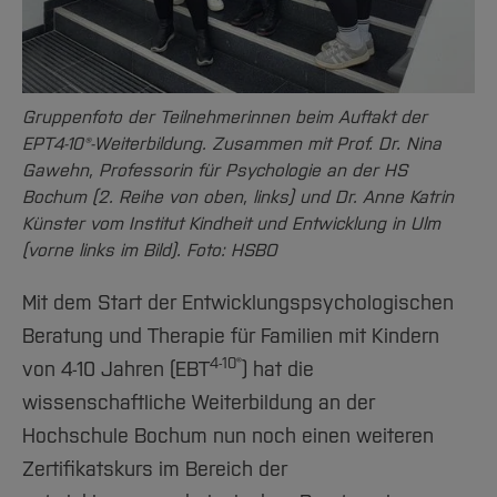
Team und Labore
Amtliche Bekanntmachungen
Studiengänge
Forschung und Projekte
Familiengerechte Hochschule
Aktuelles
Hochschulbibliothek
Arbeiten im FB G
Notfall-Infos
Studieninteressierte
International
Gleichstellung
Studium
Hochschulkommunikation
BO Shop
Team
Diskriminierungsfreie Hochschule
Fachgruppen
International Office
Gruppenfoto der Teilnehmerinnen beim Auftakt der
Service
Vertretungen
Forschung und Entwicklung
Medienzentrum
EPT4-10®-Weiterbildung. Zusammen mit Prof. Dr. Nina
Wahlen
International
qed-Stiftung
Gawehn, Professorin für Psychologie an der HS
Bochum (2. Reihe von oben, links) und Dr. Anne Katrin
Team
Zentrale Studienberatung
Künster vom Institut Kindheit und Entwicklung in Ulm
Service
(vorne links im Bild). Foto: HSBO
Mit dem Start der Entwicklungspsychologischen
Beratung und Therapie für Familien mit Kindern
4-10®
von 4-10 Jahren (EBT
) hat die
wissenschaftliche Weiterbildung an der
Hochschule Bochum nun noch einen weiteren
Zertifikatskurs im Bereich der