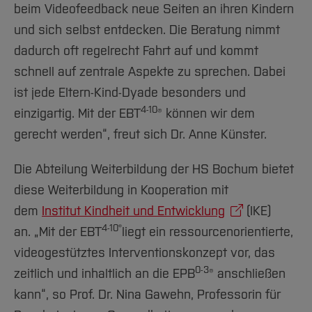
beim Videofeedback neue Seiten an ihren Kindern
und sich selbst entdecken. Die Beratung nimmt
dadurch oft regelrecht Fahrt auf und kommt
schnell auf zentrale Aspekte zu sprechen. Dabei
ist jede Eltern-Kind-Dyade besonders und
4-10
einzigartig. Mit der EBT
® können wir dem
gerecht werden“, freut sich Dr. Anne Künster.
Die Abteilung Weiterbildung der HS Bochum bietet
diese Weiterbildung in Kooperation mit
dem
Institut Kindheit und Entwicklung
(IKE)
4-10®
an.
„Mit der EBT
liegt ein ressourcenorientierte,
videogestütztes Interventionskonzept vor, das
0-3
zeitlich und inhaltlich an die EPB
® anschließen
kann“, so Prof. Dr. Nina Gawehn, Professorin für