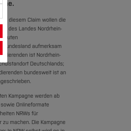
gne.
– Mit diesem Claim wollen die
ten des Landes Nordrhein-
e guten
em Bundesland aufmerksam
udierenden ist Nordrhein-
chulstandort Deutschlands;
tudierenden bundesweit ist an
ngeschrieben.
iten Kampagne werden ab
 sowie Onlineformate
rheiten NRWs für
bar zu machen. Die Kampagne