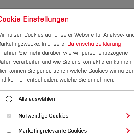
Cookie Einstellungen
udium
Forschung & Transfer
Nachhaltigkeit
I
ir nutzen Cookies auf unserer Website für Analyse- un
arketingzwecke. In unserer
Datenschutzerklärung
rfahren Sie mehr darüber, wie wir personenbezogene
aten verarbeiten und wie Sie uns kontaktieren können.
ier können Sie genau sehen welche Cookies wir nutze
schulen werben für
nd können entscheiden, welche Sie annehmen.
andort Nordrhein-We
Alle auswählen
Notwendige Cookies
Marketingrelevante Cookies