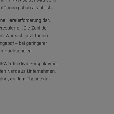
nn: In NRW selbst wird es in
nt*innen geben als üblich.
ine Herausforderung dar,
essierte. „Die Zahl der
 Wer sich jetzt für ein
ngebot – bei geringerer
der Hochschulen.
RW attraktive Perspektiven.
hten Netz aus Unternehmen,
dort, an dem Theorie auf