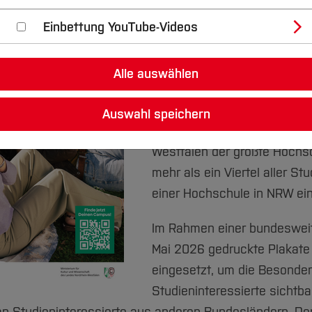
ist Teil der bundesweiten Imagekampa
Einbettung YouTube-Videos
„Studieren, wo alles geht.“ 
Hochschulen und Universitä
Alle auswählen
Westfalen gemeinsam auf di
Studienbedingungen in ihr
Auswahl speichern
machen. Mit rund 700.000 St
Westfalen der größte Hochs
mehr als ein Viertel aller S
einer Hochschule in NRW ei
Im Rahmen einer bundeswe
Mai 2026 gedruckte Plakate
eingesetzt, um die Besonde
©
Bildnachweis
Studieninteressierte sicht