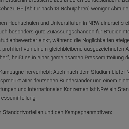
 an Studieninteressierte aus anderen Bundesländern. De
hr zu G9 (Abitur nach 13 Schuljahren) weniger Abiturie
ichen Hochschulen und Universitäten in NRW einerseits e
auch besonders gute Zulassungschancen für Studieninter
udienbewerber sinkt, während die Möglichkeiten steigen.
 profitiert von einem gleichbleibend ausgezeichneten A
er“, heißt es in einer gemeinsamen Pressemitteilung 
e Kampagne hervorhebt: Auch nach dem Studium bietet N
dsprodukt aller deutschen Bundesländer und einem dic
htungen und internationalen Konzernen ist NRW ein Stan
 Pressemitteilung.
en Standortvorteilen und den Kampagnenmotiven: