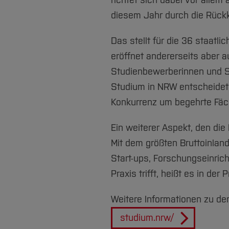
richtet sich dabei vor allem
diesem Jahr durch die Rückke
Das stellt für die 36 staatl
eröffnet andererseits aber 
Studienbewerberinnen und St
Studium in NRW entscheidet,
Konkurrenz um begehrte Fäch
Ein weiterer Aspekt, den di
Mit dem größten Bruttoinlan
Start-ups, Forschungseinric
Praxis trifft, heißt es in der
Weitere Informationen zu d
studium.nrw/