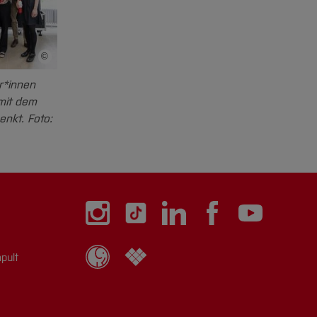
atik
Verkehrssysteme
E-Mail schreiben
©
Bildnachweis
r*innen
udewig
Prof. Dr.
Dörte Heger
mit dem
nkt. Foto:
Fachbereich
schaften
Gesundheitswissenschaften
Professorin für
Gesundheitsökonomie und
nachhaltige
Gesundheitssystemgestaltung
pult
E-Mail schreiben