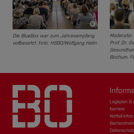
E-Mail schreiben
©
Bildnachweis
Moderator 
Die BlueBox war zum Jahresempfang
Prof.
Michael Danner
, Ph.D.
Pro
Prof. Dr. S
vollbesetzt. Foto: HSBO/Wolfgang Helm
Gesundheit
Fachbereich Elektrotechnik
Fac
Bochum. F
und Informatik
und
Autonome Systeme
Dat
Inform
Autonome Systeme
Lageplan & 
E-Mail schreiben
Karriere
Notfall-Infos
Barrierefreih
Datenschutz