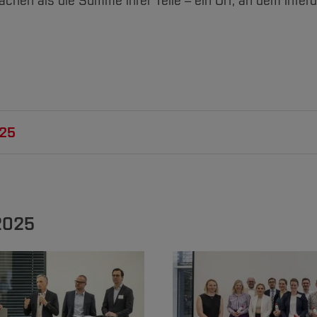
als die Summe ihrer Teile – ein Ort, an dem Interdisz
025
f. Dr.
Christian Koch
Prof. Dr.-Ing.
Abdullah Alsahly
hbereich Architektur
2025
Fachbereich Bau- un
hhaltige
Umweltingenieurwe
bäudetechnik
BIM, Digitales Plane
E-Mail schreiben
Bauen mit Schwerpu