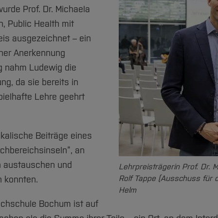
rde Prof. Dr. Michaela
 Public Health mit
is ausgezeichnet – ein
cher Anerkennung
ng nahm Ludewig die
g, da sie bereits in
pielhafte Lehre geehrt
alische Beiträge eines
chbereichsinseln“, an
n austauschen und
Lehrpreisträgerin Prof. Dr. 
Rolf Tappe (Ausschuss für 
n konnten.
Helm
chschule Bochum ist auf