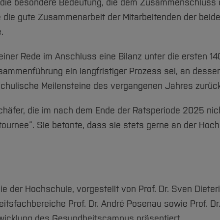
 die besondere Bedeutung, die dem Zusammenschluss 
e die gute Zusammenarbeit der Mitarbeitenden der beid
.
seiner Rede im Anschluss eine Bilanz unter die ersten 
usammenführung ein langfristiger Prozess sei, an desse
schulische Meilensteine des vergangenen Jahres zurück
chäfer, die im nach dem Ende der Ratsperiode 2025 nic
tournee“. Sie betonte, dass sie stets gerne an der Ho
 der Hochschule, vorgestellt von Prof. Dr. Sven Dieteri
sfachbereiche Prof. Dr. André Posenau sowie Prof. Dr.
ntwicklung des Gesundheitscampus präsentiert.