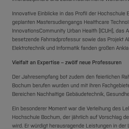
Innovative Einblicke in das Profil der Hochschul
geplanten Mastersudiengangs Healthcare Technolo
InnovationsCommunity Urban Health (ICUH), das An
besetzende Fahrradprofessur sowie das Projekt A
Elektrotechnik und Informatik fanden großen Ankla
Vielfalt an Expertise – zwölf neue Professuren
Der Jahresempfang bot zudem den feierlichen Ra
Bochum berufen wurden und mit ihren Fachgebiete
Bereichen Nachhaltige Gebäudetechnik, Gesundheit
Ein besonderer Moment war die Verleihung des Le
Hochschule Bochum, der jährlich auf Vorschlag d
wird. Er würdigt herausragende Leistungen in der