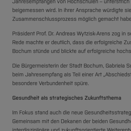
Jahresempfängen von Hochschulen – unterstrich
beigemessen wird. In ihrer Ansprache würdigte si
Zusammenschlussprozess möglich gemacht habe
Präsident Prof. Dr. Andreas Wytzisk-Arens zog in 
Rede machte er deutlich, dass die erfolgreiche Z
Bochum stünde und blickte auf erfolgreiche hoch
Die Bürgermeisterin der Stadt Bochum, Gabriela S
beim Jahresempfang als Teil einer Art „Abschieds
besondere Verbundenheit spüre.
Gesundheit als strategisches Zukunftsthema
Im Fokus stand auch die neue Gesundheitsstrategie
Gemeinsam mit den Dekanen der beiden Gesundheit
interdisziplinäre und zukunftsorientierte Weitere