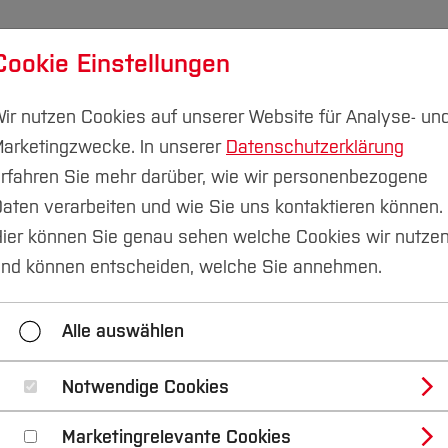
Cookie Einstellungen
udium
Forschung & Transfer
Nachhaltigkeit
I
ir nutzen Cookies auf unserer Website für Analyse- un
arketingzwecke. In unserer
Datenschutzerklärung
rfahren Sie mehr darüber, wie wir personenbezogene
aten verarbeiten und wie Sie uns kontaktieren können.
ier können Sie genau sehen welche Cookies wir nutze
nd können entscheiden, welche Sie annehmen.
Bochum zeigt Stärke im Wandel
nschluss beider Hochschulen demonstriert gelebte In
Alle auswählen
Notwendige Cookies
Am 20. Mai 2025 begrüß
Marketingrelevante Cookies
ersten gemeinsamen Ja