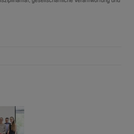
iplinarität, gesellschaftliche Verantwortung und
Prof. Dr.
Maren Schnieder
,
(Ph.D.)
d
Fachbereich Bau- und
sen
Umweltingenieurwesen
n und
Verkehrswesen
nkt
insbesondere Elektrische