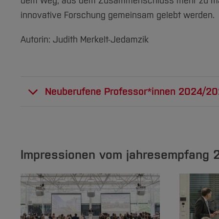
dem Weg, aus dem Zusammenschluss mehr zu machen 
innovative Forschung gemeinsam gelebt werden.
Autorin: Judith Merkelt-Jedamzik
Neuberufene Professor*innen 2024/2
Prof. Dr.
Benedikt Brill
Pro
Fachbereich Wirtschaft
Fac
Impressionen vom jahresempfang 
Allgemeine
Nac
Betriebswirtschaftslehre,
Ge
insb. Controlling