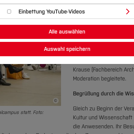
Hochschule Bochum mit d
Einbettung YouTube-Videos
Beginn des Jahres. Die V
Zusammenarbeit in Forsc
Alle auswählen
ist: Neue Studiengänge, 
gemeinsame Initiativen 
Auswahl speichern
350 Gäste waren der Ein
abwechslungsreichen und 
Krause (Fachbereich Arch
Moderation begleitete.
Begrüßung durch die Wis
©
Bildnachweis
Gleich zu Beginn der Vera
campus statt. Foto:
Kultur und Wissenschaft
die Anwesenden. Ihr Besu