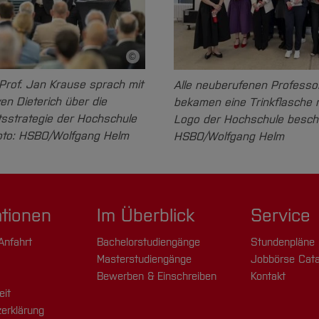
Baumechanik und St
E-Mail schreiben
©
Bildnachweis
Prof. Jan Krause sprach mit
Alle neuberufenen Professo
f. Dr.
Anja Tenberge
Prof. Dr.
Michaela L
ven Dieterich über die
bekamen eine Trinkflasche 
sstrategie der Hochschule
Logo der Hochschule besche
hbereich Elektrotechnik
Fachbereich
oto: HSBO/Wolfgang Helm
HSBO/Wolfgang Helm
 Informatik
Gesundheitswissen
a Science
Professorin
ationen
Im Überblick
Service
E-Mail schreiben
E-Mail schreiben
Anfahrt
Bachelorstudiengänge
Stundenpläne
Masterstudiengänge
Jobbörse Cata
Bewerben & Einschreiben
Kontakt
eit
erklärung