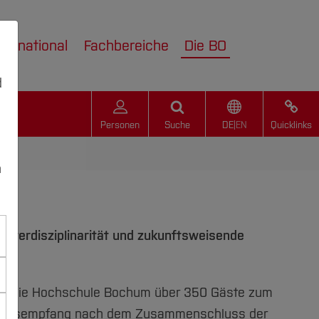
nternational
Fachbereiche
Die BO
d
Personen
Suche
DE
|
EN
Quicklinks
n
terdisziplinarität und zukunftsweisende
te die Hochschule Bochum über 350 Gäste zum
hresempfang nach dem Zusammenschluss der