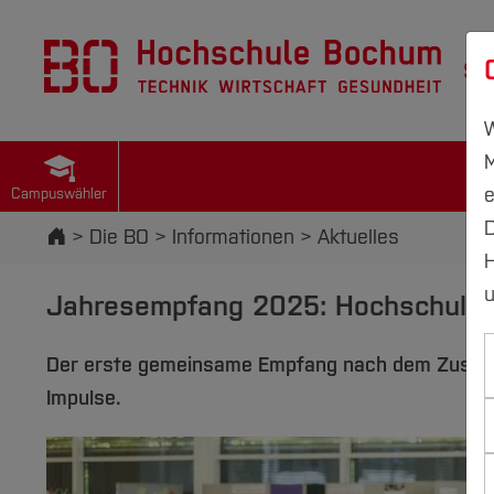
St
W
M
e
Campuswähler
D
Startseite
Die BO
Informationen
Aktuelles
H
u
Jahresempfang 2025: Hochschule 
Der erste gemeinsame Empfang nach dem Zusamme
Impulse.