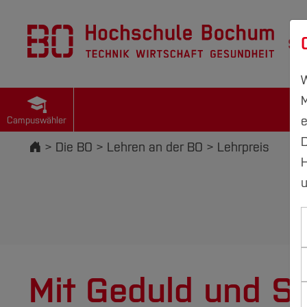
St
W
M
e
Campuswähler
D
Startseite
Die BO
Lehren an der BO
Lehrpreis
H
u
Mit Geduld und Str