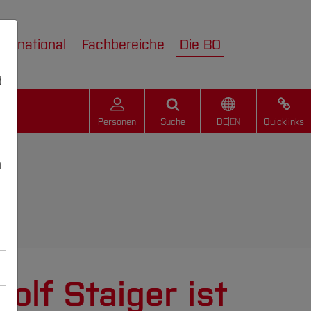
nternational
Fachbereiche
Die BO
d
Personen
Suche
DE
|
EN
Quicklinks
n
olf Staiger ist