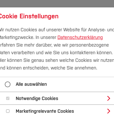
Cookie Einstellungen
udium
Forschung & Transfer
Nachhaltigkeit
I
ir nutzen Cookies auf unserer Website für Analyse- un
arketingzwecke. In unserer
Datenschutzerklärung
rfahren Sie mehr darüber, wie wir personenbezogene
aten verarbeiten und wie Sie uns kontaktieren können.
ier können Sie genau sehen welche Cookies wir nutze
nd können entscheiden, welche Sie annehmen.
Lehrpreisvergabesatzung
Vergabeausschuss
Alle auswählen
Notwendige Cookies
uktur - Prof. Dr. Rud
Marketingrelevante Cookies