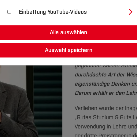
2019
Einbettung YouTube-Videos
Dr.-Ing. Rudolf Staiger i
Alle auswählen
seinen Berufsstand der 
genauso wie für die Hoch
Auswahl speichern
er ist auch ein herausrag
gegenüber seinen Studier
durchdachte Art der Wis
eigenständige Denken und
Darum erhält er den Leh
Verliehen wurde der insg
„Gutes Studium & Gute Le
Verwendung in Lehre und F
der dritte Preisträger in