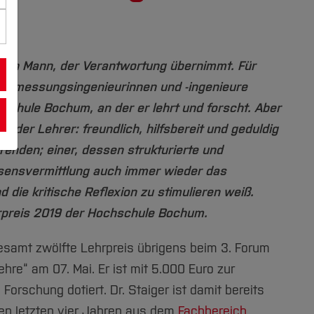
st ein Mann, der Verantwortung übernimmt. Für
Vermessungsingenieurinnen und -ingenieure
schule Bochum, an der er lehrt und forscht. Aber
ender Lehrer: freundlich, hilfsbereit und geduldig
enden; einer, dessen strukturierte und
sensvermittlung auch immer wieder das
 die kritische Reflexion zu stimulieren weiß.
rpreis 2019 der Hochschule Bochum.
esamt zwölfte Lehrpreis übrigens beim 3. Forum
hre“ am 07. Mai. Er ist mit 5.000 Euro zur
orschung dotiert. Dr. Staiger ist damit bereits
 den letzten vier Jahren aus dem
Fachbereich