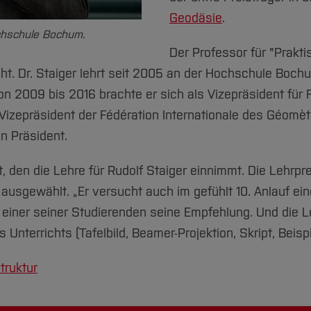
Geodäsie
.
ochschule Bochum.
Der Professor für "Prak
t. Dr. Staiger lehrt seit 2005 an der Hochschule Bochum
2009 bis 2016 brachte er sich als Vizepräsident für F
Vizepräsident der Fédération Internationale des Géom
en Präsident.
t, den die Lehre für Rudolf Staiger einnimmt. Die Lehr
usgewählt. „Er versucht auch im gefühlt 10. Anlauf ei
 einer seiner Studierenden seine Empfehlung. Und die 
nterrichts (Tafelbild, Beamer-Projektion, Skript, Beispie
truktur