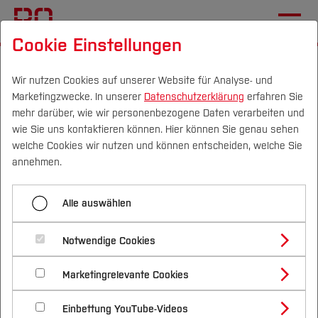
Cookie Einstellungen
Startseite
Die BO
Wichtige Einrichtungen
GDF - Gesellschaft der Förderer
Historie
Wir nutzen Cookies auf unserer Website für Analyse- und
Marketingzwecke. In unserer
Datenschutzerklärung
erfahren Sie
mehr darüber, wie wir personenbezogene Daten verarbeiten und
Interview mit
wie Sie uns kontaktieren können. Hier können Sie genau sehen
Geschäftsführer Prof. Dr.
Campus
Personen
DE
|
EN
Quicklinks
welche Cookies wir nutzen und können entscheiden, welche Sie
annehmen.
Steinberger
Studium
Alle auswählen
01.12.2020
Studienangebote
Forschung & Transfer
Notwendige Cookies
Seit Mitte November 2020 ist der
Vor dem Studium
Bachelorstudiengänge
Profil
Nachhaltigkeit
Masterstudiengänge
Marketingrelevante Cookies
Im Studium
Bewerben & Einschreiben
neue Geschäftsführer der GDF,
Beratung & Förderung
Forschungs- und Transferprofil
Schwerpunkte
Nachhaltigkeit studieren
Bewerbungsportal
International
Nach dem Studium
Studienbüros und Prüfungen
Herr Prof. Dr. Steinberger, im Amt.
Einbettung YouTube-Videos
Schwerpunkte (FuT)
Förderinformation und Antragsberatung