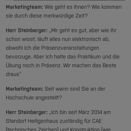
Team und Labore
Amtliche Bekanntmachungen
Studiengänge
Forschung und Projekte
Familiengerechte Hochschule
Aktuelles
Hochschulbibliothek
Marketingteam:
Wie geht es Ihnen? Wie kommen
Arbeiten im FB G
Notfall-Infos
Studieninteressierte
International
Gleichstellung
Studium
Hochschulkommunikation
sie durch diese merkwürdige Zeit?
BO Shop
Team
Diskriminierungsfreie Hochschule
Fachgruppen
International Office
Herr Steinberger:
„Mir geht es gut, aber wie Ihr
Service
Vertretungen
Forschung und Entwicklung
Medienzentrum
schon wisst, läuft alles nun elektronisch ab,
Wahlen
International
qed-Stiftung
obwohl ich die Präsenzveranstaltungen
Team
Zentrale Studienberatung
bevorzuge. Aber ich halte das Praktikum und die
Service
Übung noch in Präsenz. Wir machen das Beste
draus“
Marketingteam:
Seit wann sind Sie an der
Hochschule angestellt?
Herr Steinberger:
„Ich bin seit März 2014 am
Standort Heiligenhaus zuständig für CAE
(technisches Zeichen) und Konstruktion (wie