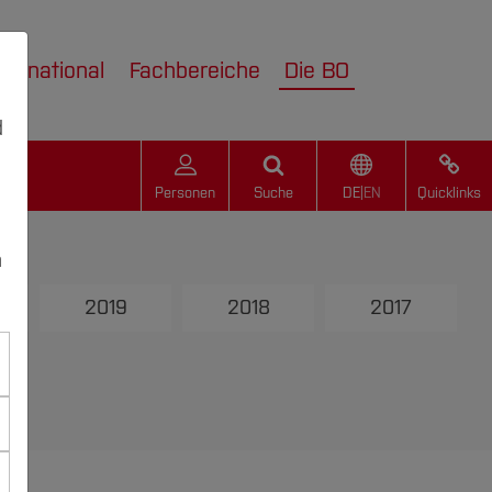
nternational
Fachbereiche
Die BO
d
Personen
Suche
DE
|
EN
Quicklinks
n
2019
2018
2017