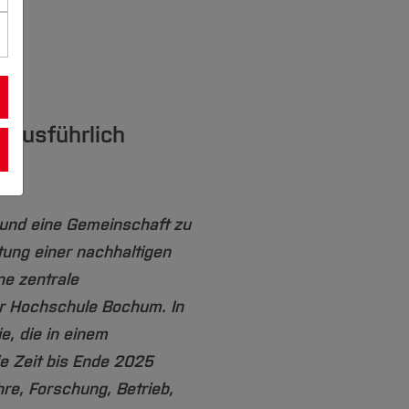
 ausführlich
und eine Gemeinschaft zu
ltung einer nachhaltigen
ne zentrale
r Hochschule Bochum. In
e, die in einem
ie Zeit bis Ende 2025
hre, Forschung, Betrieb,