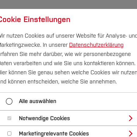
Cookie Einstellungen
udium
Forschung & Transfer
Nachhaltigkeit
I
ir nutzen Cookies auf unserer Website für Analyse- un
arketingzwecke. In unserer
Datenschutzerklärung
rfahren Sie mehr darüber, wie wir personenbezogene
aten verarbeiten und wie Sie uns kontaktieren können.
kommunikation
Pressemitteilungen
ier können Sie genau sehen welche Cookies wir nutze
nd können entscheiden, welche Sie annehmen.
2023
2022
2021
2020
Alle auswählen
Kontakt
Notwendige Cookies
Marketingrelevante Cookies