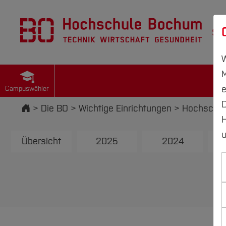
St
W
M
e
Campuswähler
D
Startseite
Die BO
Wichtige Einrichtungen
Hochschul
H
u
Übersicht
2025
2024