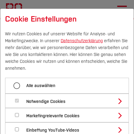
Cookie Einstellungen
Startseite
Die BO
Wichtige Einrichtungen
Hochschulkommunikation
Pressemitteilungen
Wir nutzen Cookies auf unserer Website für Analyse- und
Marketingzwecke. In unserer
Datenschutzerklärung
erfahren Sie
mehr darüber, wie wir personenbezogene Daten verarbeiten und
wie Sie uns kontaktieren können. Hier können Sie genau sehen
Menü aufklappen
Campus
Personen
DE
|
EN
Quicklinks
welche Cookies wir nutzen und können entscheiden, welche Sie
annehmen.
Übersicht
Studium
BO Career Day 2024
Alle auswählen
2025
Studienangebote
Forschung & Transfer
bestätigt sich als
2024
Notwendige Cookies
Vor dem Studium
Bachelorstudiengänge
Erfolgsformat
Profil
Nachhaltigkeit
Masterstudiengänge
2023
Marketingrelevante Cookies
Im Studium
Bewerben & Einschreiben
Beratung & Förderung
Forschungs- und Transferprofil
22.11.2024
PRESSEMITTEILUNG
Schwerpunkte
Nachhaltigkeit studieren
Bewerbungsportal
International
Nach dem Studium
Studienbüros und Prüfungen
2022
Einbettung YouTube-Videos
Schwerpunkte (FuT)
Förderinformation und Antragsberatung