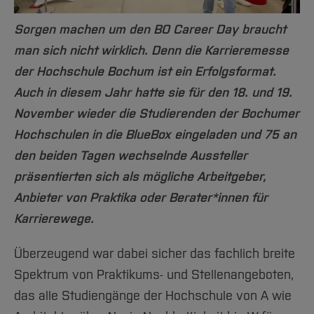
Team und Labore
Amtliche Bekanntmachungen
Studiengänge
Forschung und Projekte
Familiengerechte Hochschule
Aktuelles
Hochschulbibliothek
Arbeiten im FB G
Sorgen machen um den BO Career Day braucht
Notfall-Infos
Studieninteressierte
International
Gleichstellung
Studium
Hochschulkommunikation
man sich nicht wirklich. Denn die Karrieremesse
BO Shop
Team
Diskriminierungsfreie Hochschule
Fachgruppen
International Office
der Hochschule Bochum ist ein Erfolgsformat.
Service
Vertretungen
Forschung und Entwicklung
Medienzentrum
Auch in diesem Jahr hatte sie für den 18. und 19.
Wahlen
International
qed-Stiftung
November wieder die Studierenden der Bochumer
Team
Zentrale Studienberatung
Hochschulen in die BlueBox eingeladen und 75 an
Service
den beiden Tagen wechselnde Aussteller
präsentierten sich als mögliche Arbeitgeber,
Anbieter von Praktika oder Berater*innen für
Karrierewege.
Überzeugend war dabei sicher das fachlich breite
Spektrum von Praktikums- und Stellenangeboten,
das alle Studiengänge der Hochschule von A wie